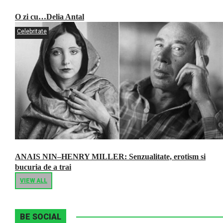
O zi cu…Delia Antal
Celebritate
ANAIS NIN–HENRY MILLER: Senzualitate, erotism si
bucuria de a trai
VIEW ALL
BE SOCIAL