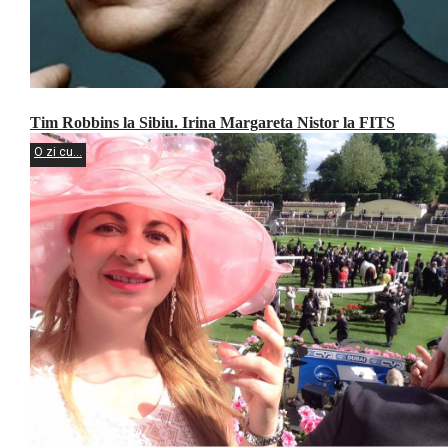
Tim Robbins la Sibiu. Irina Margareta Nistor la FITS
O zi cu...