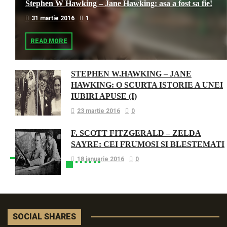
Stephen W Hawking – Jane Hawking: asa a fost sa fie!
31 martie 2016
1
READ MORE
STEPHEN W.HAWKING – JANE
HAWKING: O SCURTA ISTORIE A UNEI
IUBIRI APUSE (I)
23 martie 2016
0
F. SCOTT FITZGERALD – ZELDA
SAYRE: CEI FRUMOSI SI BLESTEMATI
18 ianuarie 2016
0
SOCIAL SHARES