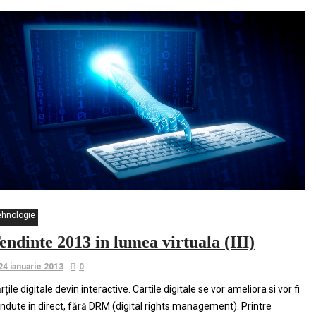
ehnologie
endinte 2013 in lumea virtuala (III)
24 ianuarie 2013
0
rțile digitale devin interactive. Cartile digitale se vor ameliora si vor fi
ndute in direct, fără DRM (digital rights management). Printre