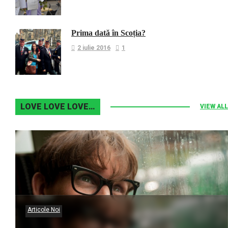
Prima dată în Scoția?
2 iulie 2016
1
LOVE LOVE LOVE…
VIEW ALL
Articole Noi