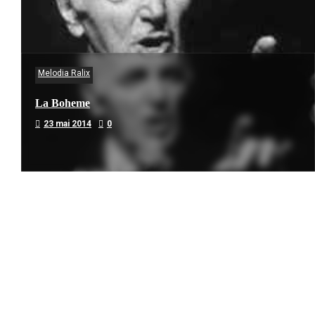
Melodia Ralix
La Boheme
23 mai 2014
0