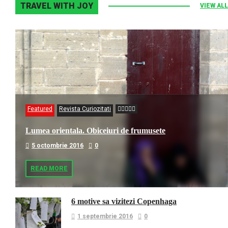
TRAVEL WITH JOY
VIEW ALL
Featured
Revista Curiozitati
Lumea orientala. Obiceiuri de frumusete
5 octombrie 2016
0
READ MORE
6 motive sa vizitezi Copenhaga
1 septembrie 2016
0