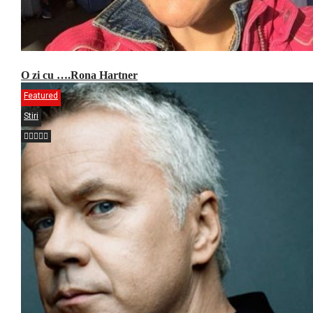
O zi cu ….Rona Hartner
Featured
Stiri