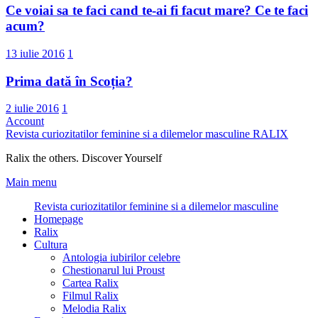
Ce voiai sa te faci cand te-ai fi facut mare? Ce te faci
acum?
13 iulie 2016
1
Prima dată în Scoția?
2 iulie 2016
1
Account
Revista curiozitatilor feminine si a dilemelor masculine
RALIX
Ralix the others. Discover Yourself
Main menu
Revista curiozitatilor feminine si a dilemelor masculine
Homepage
Ralix
Cultura
Antologia iubirilor celebre
Chestionarul lui Proust
Cartea Ralix
Filmul Ralix
Melodia Ralix