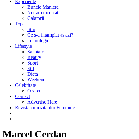
Experiente
Bunele Maniere
Noi am incercat
Calatorii
Top
Stiri
Ce s-a intamplat astazi?
Tehnologie
Lifestyle
Sanatate
Beauty
Sport
Stil
Dieta
Weekend
Celebritate
O zi cu…
Contact
Advertise Here
Revista curiozitatilor Feminine
Marcel Cerdan