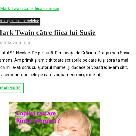
tologia iubirilor celebre
ark Twain către fiica lui Susie
18 iulie 2013
0
latul Sf. Nicolae. De pe Lună. Dimineața de Crăciun. Draga mea Susie
emens, Am primit și am citit toate scrisorile pe care tu și sora ta mai
că mi le-aţi scris cu ajutorul mamei şi dădacelor voastre; le-am citit,
 asemenea, pe cele pe care voi, oameni mici, mi le-aţi...
READ MORE