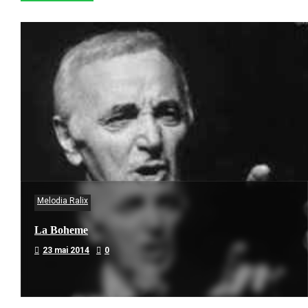
Melodia Ralix
La Boheme
23 mai 2014
0