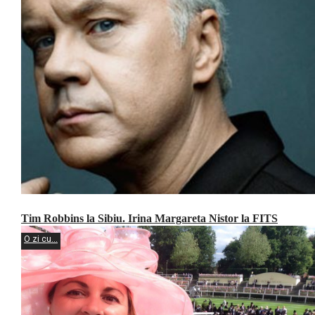
Tim Robbins la Sibiu. Irina Margareta Nistor la FITS
O zi cu...