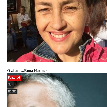
O zi cu ….Rona Hartner
Featured
Stiri