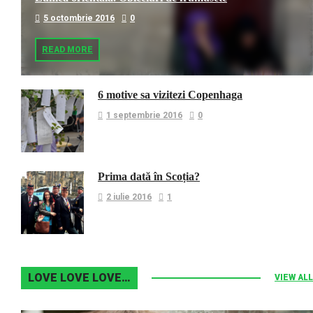
5 octombrie 2016
0
READ MORE
6 motive sa vizitezi Copenhaga
1 septembrie 2016
0
Prima dată în Scoția?
2 iulie 2016
1
LOVE LOVE LOVE…
VIEW ALL