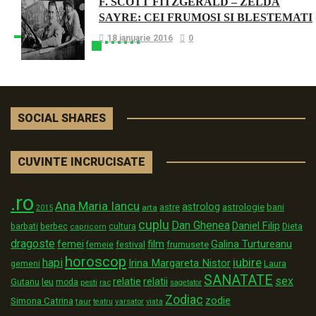
F. SCOTT FITZGERALD – ZELDA
SAYRE: CEI FRUMOSI SI BLESTEMATI
18 ianuarie 2016
0
SOCIAL SHARES
CUVINTE INCRUCISATE
.ro
Ana Maria Iancu
astrolog
astrologie
astre
bani
arta
2015
cuplu
Dan Ghenea
Daniel Filip
Dieta
barbati
berbec
cultura
capricorn
dragoste
film
Galina Turtureanu
femei
festival
frumusete
femeie
horoscop
iubire
hapi
Irina Margareta Nistor
Laura
gemeni
SANATATE
sex
relatii
relatie
Gutanu
leu
moda
pesti
rac
sagetator
Zodiac
zodie
Simona Catrina
taur
varsator
teatru
viata