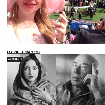
O zi cu…Delia Antal
Celebritate