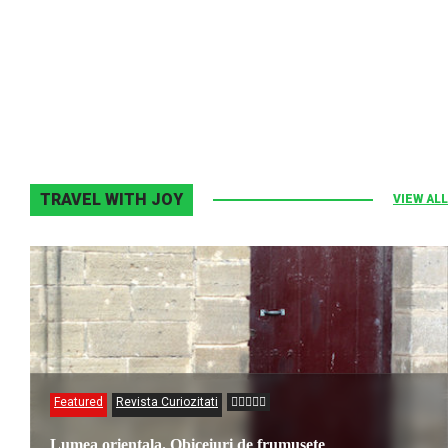
Melodia Ralix
Elton John–Home Again
2 noiembrie 2013
0
TRAVEL WITH JOY
VIEW ALL
Featured
Revista Curiozitati
Lumea orientala. Obiceiuri de frumusete