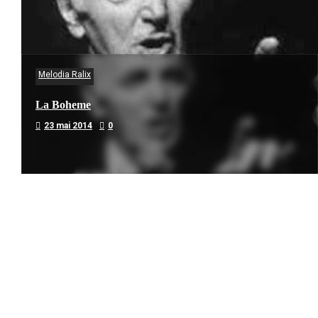
Melodia Ralix
La Boheme
23 mai 2014
0