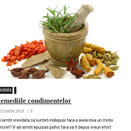
anatate
emediile condimentelor
13 martie 2014
0
i simtit vreodata ca sunteti indispusi fara a avea insa un motiv
ncret? V-ati simtit epuizati psihic fara sa fi depus vreun efort