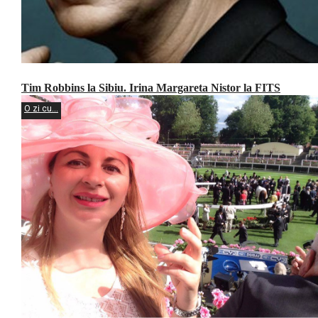
Tim Robbins la Sibiu. Irina Margareta Nistor la FITS
O zi cu...