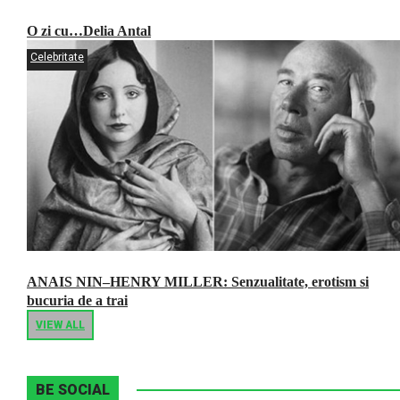
O zi cu…Delia Antal
Celebritate
ANAIS NIN–HENRY MILLER: Senzualitate, erotism si
bucuria de a trai
VIEW ALL
BE SOCIAL