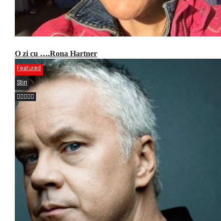
O zi cu ….Rona Hartner
Featured
Stiri