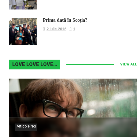
Prima dată în Scoția?
2 iulie 2016
1
LOVE LOVE LOVE…
VIEW ALL
Articole Noi