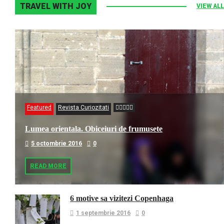
TRAVEL WITH JOY
VIEW ALL
Featured
Revista Curiozitati
Lumea orientala. Obiceiuri de frumusete
5 octombrie 2016
0
READ MORE
6 motive sa vizitezi Copenhaga
1 septembrie 2016
0