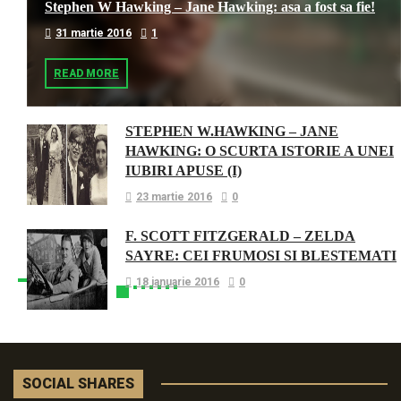
Stephen W Hawking – Jane Hawking: asa a fost sa fie!
31 martie 2016
1
READ MORE
STEPHEN W.HAWKING – JANE
HAWKING: O SCURTA ISTORIE A UNEI
IUBIRI APUSE (I)
23 martie 2016
0
F. SCOTT FITZGERALD – ZELDA
SAYRE: CEI FRUMOSI SI BLESTEMATI
18 ianuarie 2016
0
SOCIAL SHARES