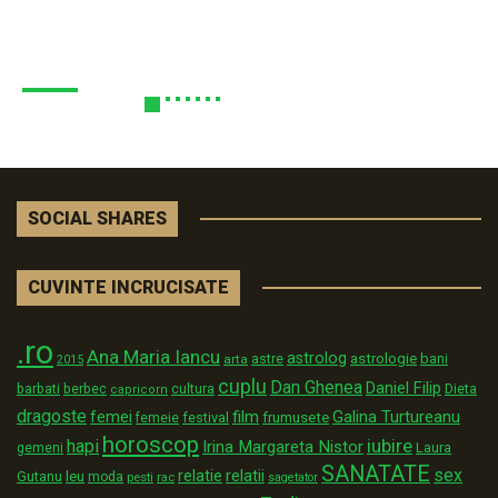
SOCIAL SHARES
CUVINTE INCRUCISATE
.ro
Ana Maria Iancu
astrolog
astrologie
astre
bani
arta
2015
cuplu
Dan Ghenea
Daniel Filip
Dieta
barbati
berbec
cultura
capricorn
dragoste
film
Galina Turtureanu
femei
festival
frumusete
femeie
horoscop
iubire
hapi
Irina Margareta Nistor
Laura
gemeni
SANATATE
sex
relatii
relatie
Gutanu
leu
moda
pesti
rac
sagetator