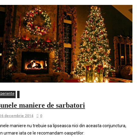
xperiente
unele maniere de sarbatori
16 decembrie 2014
0
nele maniere nu trebuie sa lipseasca nici din aceasta conjunctura,
in urmare iata ce le recomandam oaspetilor: