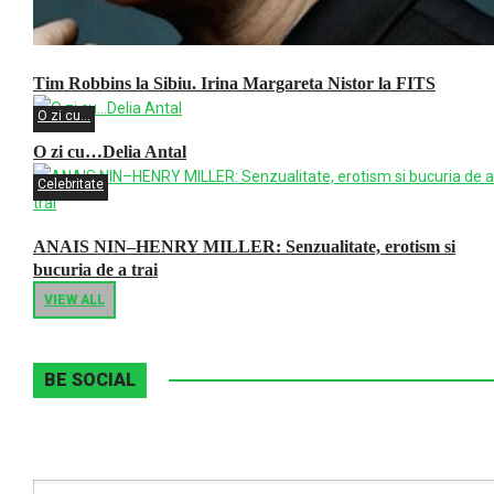
Tim Robbins la Sibiu. Irina Margareta Nistor la FITS
O zi cu...
O zi cu…Delia Antal
Celebritate
ANAIS NIN–HENRY MILLER: Senzualitate, erotism si
bucuria de a trai
VIEW ALL
BE SOCIAL