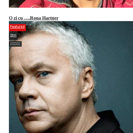
O zi cu ….Rona Hartner
Featured
Stiri