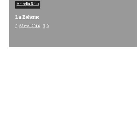
Melodia Ralix
La Boheme
23 mai 2014
0
Melodia Ralix