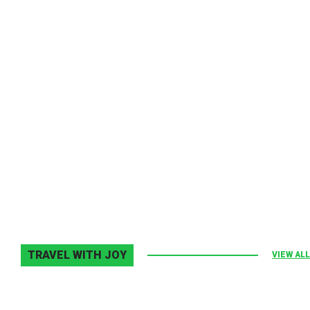
Melodia Ralix
Elton John–Home Again
2 noiembrie 2013
0
TRAVEL WITH JOY
VIEW ALL