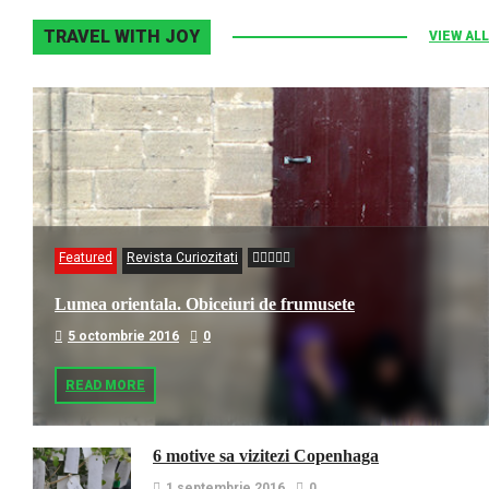
TRAVEL WITH JOY
VIEW ALL
Featured
Revista Curiozitati
Lumea orientala. Obiceiuri de frumusete
5 octombrie 2016
0
READ MORE
6 motive sa vizitezi Copenhaga
1 septembrie 2016
0