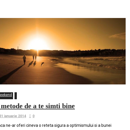
bine
eekend
 metode de a te simti bine
31 ianuarie 2014
0
ca ne-ar oferi cineva o reteta sigura a optimismului si a bunei