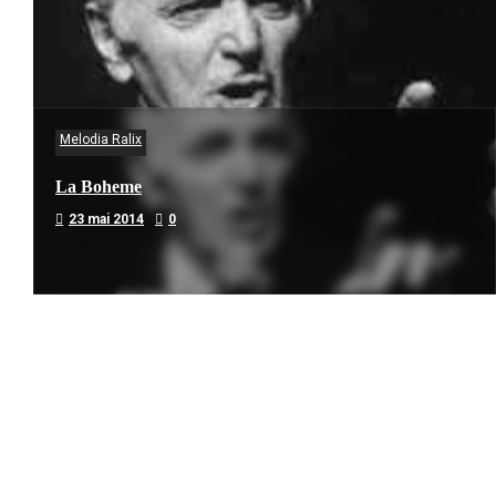
Melodia Ralix
La Boheme
23 mai 2014
0