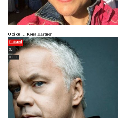
O zi cu ….Rona Hartner
Featured
Stiri