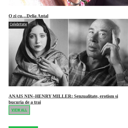
O zi cu…Delia Antal
Celebritate
ANAIS NIN–HENRY MILLER: Senzualitate, erotism si
bucuria de a trai
VIEW ALL