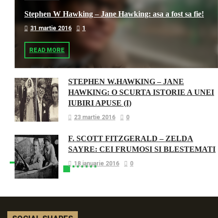
Stephen W Hawking – Jane Hawking: asa a fost sa fie!
31 martie 2016
1
READ MORE
STEPHEN W.HAWKING – JANE
HAWKING: O SCURTA ISTORIE A UNEI
IUBIRI APUSE (I)
23 martie 2016
0
F. SCOTT FITZGERALD – ZELDA
SAYRE: CEI FRUMOSI SI BLESTEMATI
18 ianuarie 2016
0