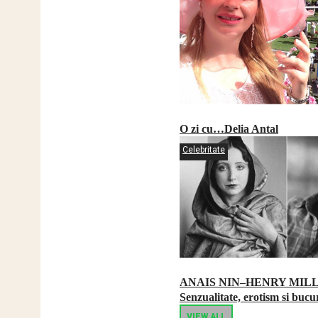
O zi cu…Delia Antal
Celebritate
ANAIS NIN–HENRY MIL
Senzualitate, erotism si bucur
VIEW ALL