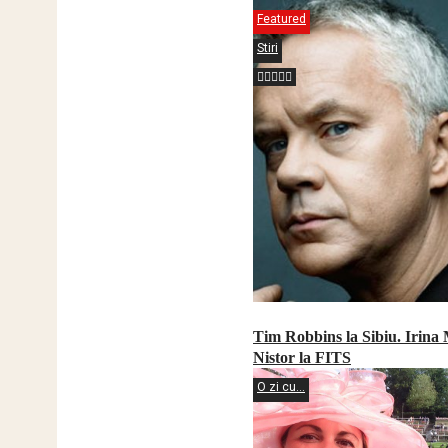
Featured
Stiri
Tim Robbins la Sibiu. Irina
Nistor la FITS
O zi cu...