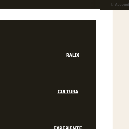
Account
RALIX
culine
RALIX
CULTURA
EXPERIENTE