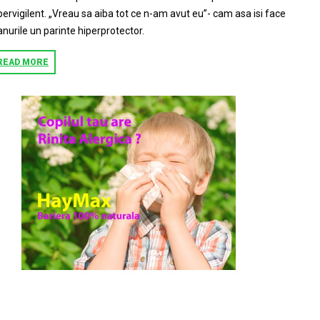
pervigilent. „Vreau sa aiba tot ce n-am avut eu”- cam asa isi face
anurile un parinte hiperprotector.
READ MORE