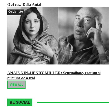
O zi cu…Delia Antal
Celebritate
ANAIS NIN–HENRY MILLER: Senzualitate, erotism si
bucuria de a trai
VIEW ALL
BE SOCIAL