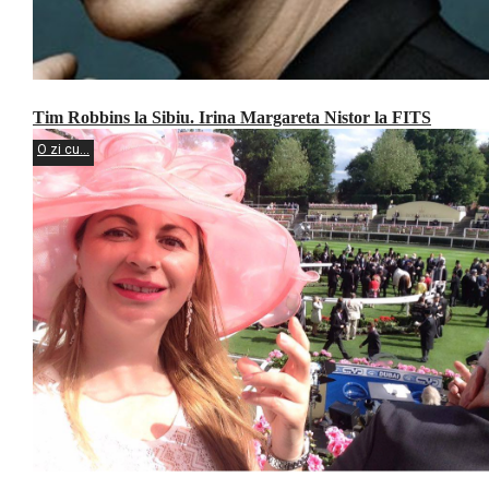
Tim Robbins la Sibiu. Irina Margareta Nistor la FITS
O zi cu...