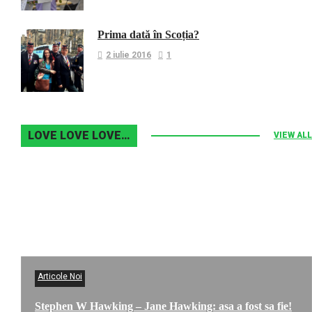
Prima dată în Scoția?
2 iulie 2016
1
LOVE LOVE LOVE…
VIEW ALL
Articole Noi
Stephen W Hawking – Jane Hawking: asa a fost sa fie!