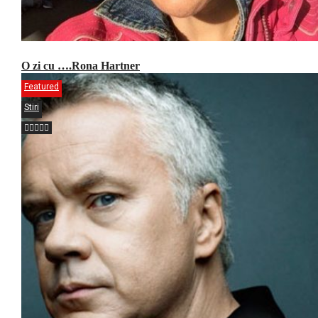
O zi cu ….Rona Hartner
Featured
Stiri