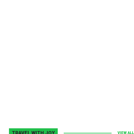
Melodia Ralix
Elton John–Home Again
2 noiembrie 2013
0
TRAVEL WITH JOY
VIEW ALL