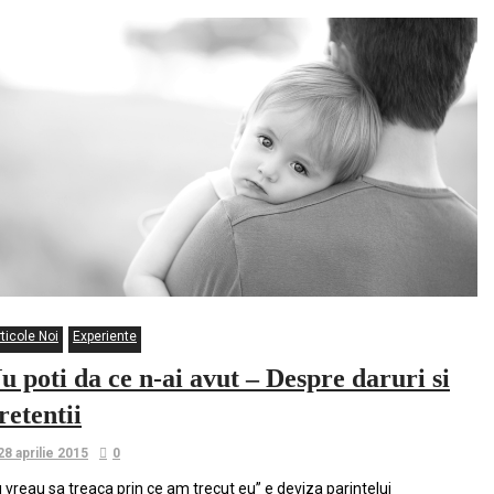
ticole Noi
Experiente
u poti da ce n-ai avut – Despre daruri si
retentii
28 aprilie 2015
0
 vreau sa treaca prin ce am trecut eu” e deviza parintelui