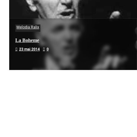
Melodia Ralix
La Boheme
23 mai 2014
0