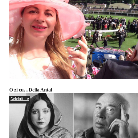
O zi cu…Delia Antal
Celebritate