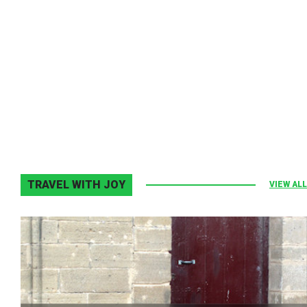
Melodia Ralix
Elton John–Home Again
2 noiembrie 2013
0
TRAVEL WITH JOY
VIEW ALL