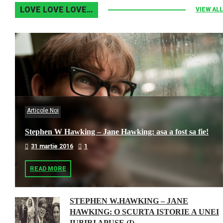
LOVE LOVE LOVE…
VIEW ALL
Articole Noi
Stephen W Hawking – Jane Hawking: asa a fost sa fie!
31 martie 2016
1
READ MORE
STEPHEN W.HAWKING – JANE
HAWKING: O SCURTA ISTORIE A UNEI
IUBIRI APUSE (I)