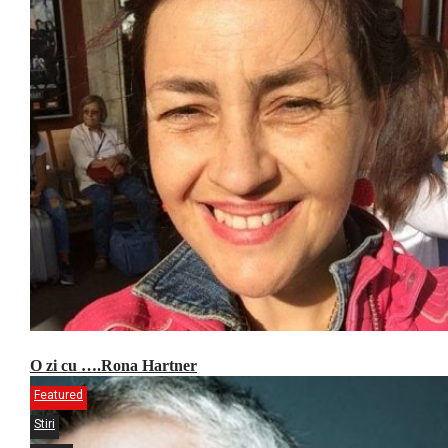
O zi cu ….Rona Hartner
Featured
Stiri