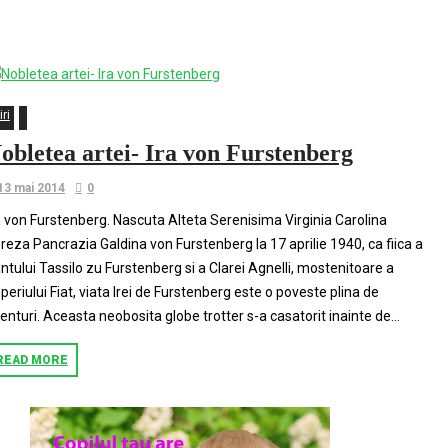
Valsecchi
iri
obletea artei- Ira von Furstenberg
13 mai 2014
0
a von Furstenberg. Nascuta Alteta Serenisima Virginia Carolina
reza Pancrazia Galdina von Furstenberg la 17 aprilie 1940, ca fiica a
intului Tassilo zu Furstenberg si a Clarei Agnelli, mostenitoare a
periului Fiat, viata Irei de Furstenberg este o poveste plina de
enturi. Aceasta neobosita globe trotter s-a casatorit inainte de...
READ MORE