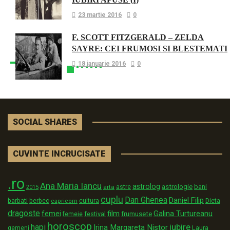
23 martie 2016
0
F. SCOTT FITZGERALD – ZELDA
SAYRE: CEI FRUMOSI SI BLESTEMATI
18 ianuarie 2016
0
SOCIAL SHARES
CUVINTE INCRUCISATE
.ro
Ana Maria Iancu
astrolog
astrologie
astre
bani
arta
2015
cuplu
Dan Ghenea
Daniel Filip
Dieta
barbati
berbec
cultura
capricorn
dragoste
film
Galina Turtureanu
femei
festival
frumusete
femeie
horoscop
iubire
hapi
Irina Margareta Nistor
Laura
gemeni