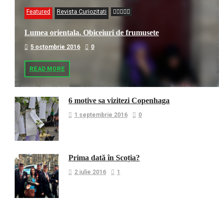
Featured
Revista Curiozitati
Lumea orientala. Obiceiuri de frumusete
5 octombrie 2016
0
READ MORE
6 motive sa vizitezi Copenhaga
1 septembrie 2016
0
Prima dată în Scoția?
2 iulie 2016
1