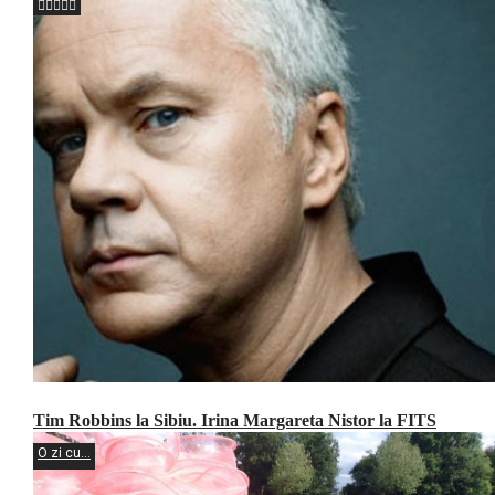
Tim Robbins la Sibiu. Irina Margareta Nistor la FITS
O zi cu...