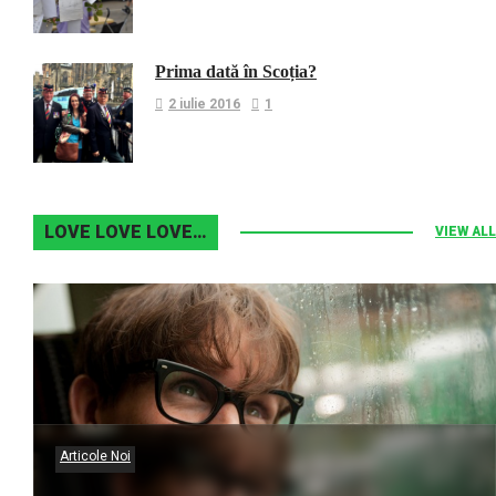
Prima dată în Scoția?
2 iulie 2016
1
LOVE LOVE LOVE…
VIEW ALL
Articole Noi