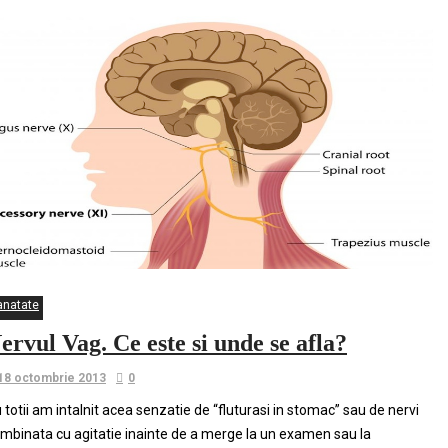
anatate
ervul Vag. Ce este si unde se afla?
18 octombrie 2013
0
 totii am intalnit acea senzatie de “fluturasi in stomac” sau de nervi
mbinata cu agitatie inainte de a merge la un examen sau la