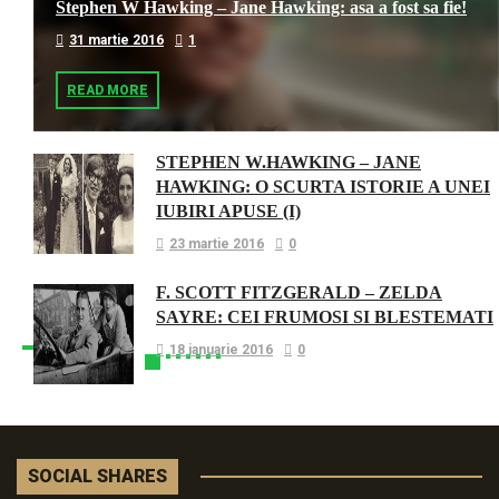
Stephen W Hawking – Jane Hawking: asa a fost sa fie!
31 martie 2016
1
READ MORE
STEPHEN W.HAWKING – JANE
HAWKING: O SCURTA ISTORIE A UNEI
IUBIRI APUSE (I)
23 martie 2016
0
F. SCOTT FITZGERALD – ZELDA
SAYRE: CEI FRUMOSI SI BLESTEMATI
18 ianuarie 2016
0
SOCIAL SHARES