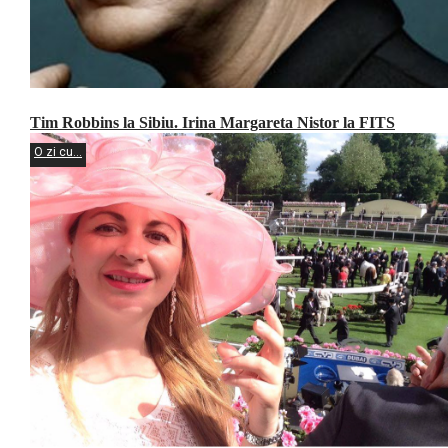
Tim Robbins la Sibiu. Irina Margareta Nistor la FITS
O zi cu...