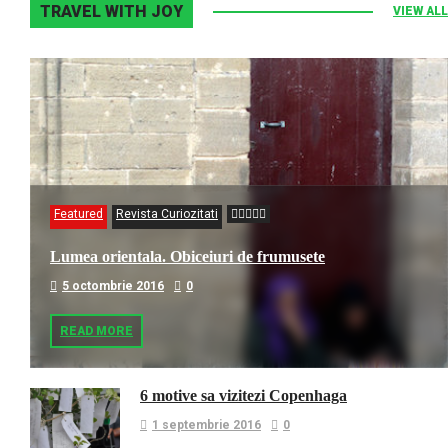
TRAVEL WITH JOY
VIEW ALL
Featured
Revista Curiozitati
Lumea orientala. Obiceiuri de frumusete
5 octombrie 2016
0
READ MORE
6 motive sa vizitezi Copenhaga
1 septembrie 2016
0