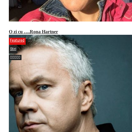
O zi cu ….Rona Hartner
Featured
Stiri