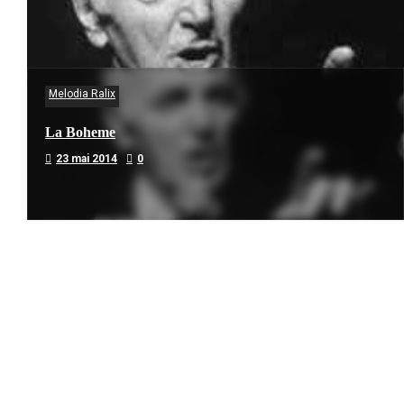
Melodia Ralix
La Boheme
23 mai 2014
0