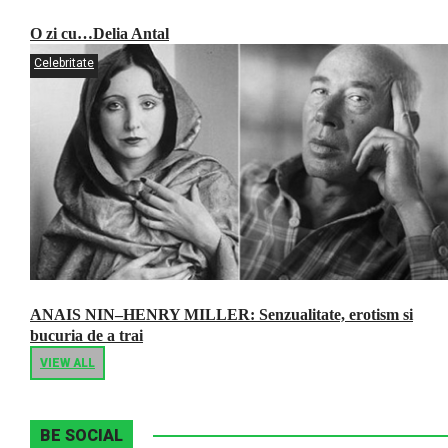
O zi cu…Delia Antal
Celebritate
ANAIS NIN–HENRY MILLER: Senzualitate, erotism si
bucuria de a trai
VIEW ALL
BE SOCIAL