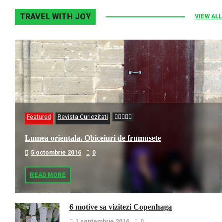
TRAVEL WITH JOY
VIEW ALL
Featured
Revista Curiozitati
Lumea orientala. Obiceiuri de frumusete
5 octombrie 2016
0
READ MORE
6 motive sa vizitezi Copenhaga
1 septembrie 2016
0