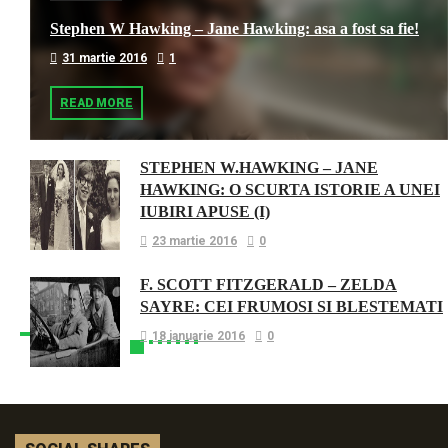
Stephen W Hawking – Jane Hawking: asa a fost sa fie!
31 martie 2016
1
READ MORE
STEPHEN W.HAWKING – JANE
HAWKING: O SCURTA ISTORIE A UNEI
IUBIRI APUSE (I)
23 martie 2016
0
F. SCOTT FITZGERALD – ZELDA
SAYRE: CEI FRUMOSI SI BLESTEMATI
18 ianuarie 2016
0