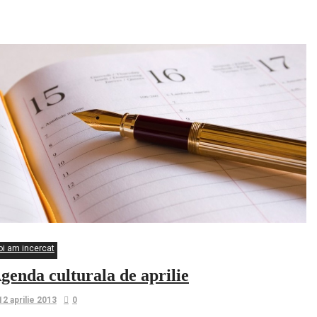
a geniului
oi am incercat
genda culturala de aprilie
12 aprilie 2013
0