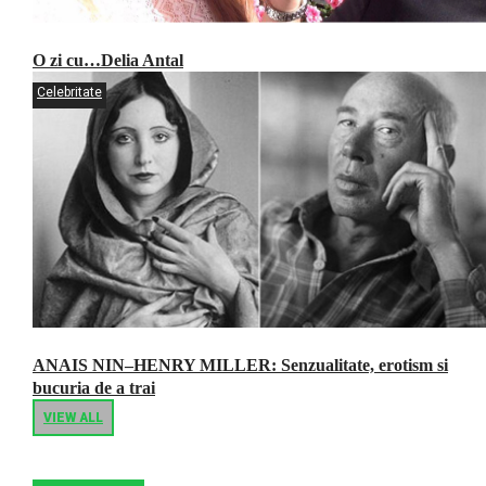
O zi cu…Delia Antal
Celebritate
ANAIS NIN–HENRY MILLER: Senzualitate, erotism si
bucuria de a trai
VIEW ALL