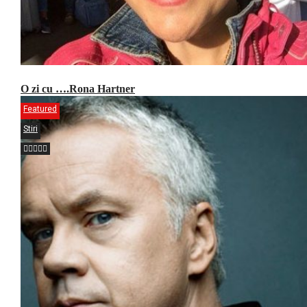
O zi cu ….Rona Hartner
Featured
Stiri