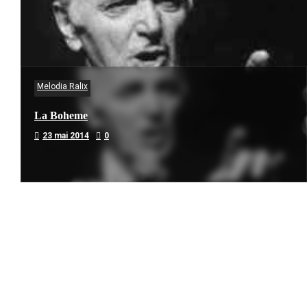
Melodia Ralix
La Boheme
23 mai 2014
0