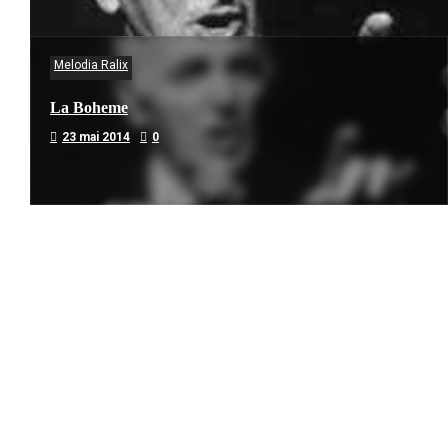
Melodia Ralix
La Boheme
23 mai 2014
0