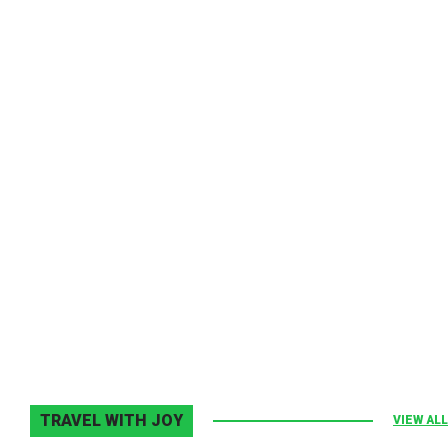
Melodia Ralix
Elton John–Home Again
2 noiembrie 2013
0
TRAVEL WITH JOY
VIEW ALL