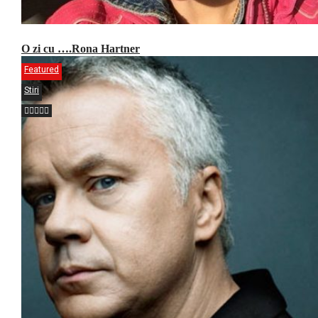
O zi cu ….Rona Hartner
Featured
Stiri