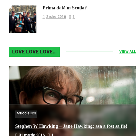
Prima dată în Scoția?
2 iulie 2016
1
LOVE LOVE LOVE…
VIEW ALL
Articole Noi
Stephen W Hawking – Jane Hawking: asa a fost sa fie!
31 martie 2016
1