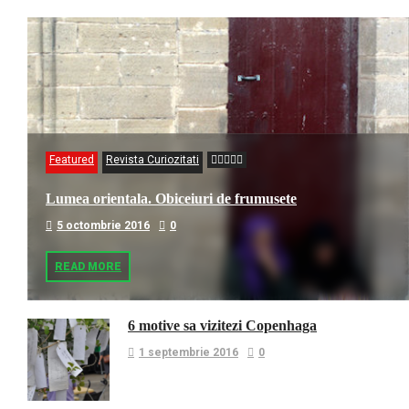
Featured
Revista Curiozitati
Lumea orientala. Obiceiuri de frumusete
5 octombrie 2016
0
READ MORE
6 motive sa vizitezi Copenhaga
1 septembrie 2016
0