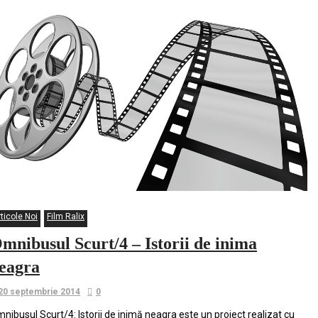
ticole Noi
Film Ralix
mnibusul Scurt/4 – Istorii de inima
eagra
20 septembrie 2014
0
nibusul Scurt/4: Istorii de inimă neagra este un proiect realizat cu