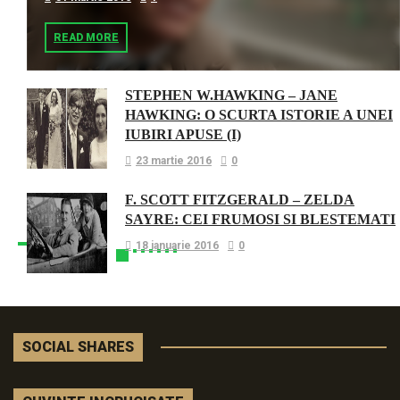
READ MORE
STEPHEN W.HAWKING – JANE
HAWKING: O SCURTA ISTORIE A UNEI
IUBIRI APUSE (I)
23 martie 2016
0
F. SCOTT FITZGERALD – ZELDA
SAYRE: CEI FRUMOSI SI BLESTEMATI
18 ianuarie 2016
0
SOCIAL SHARES