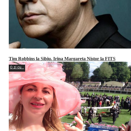
Tim Robbins la Sibiu. Irina Margareta Nistor la FITS
O zi cu...