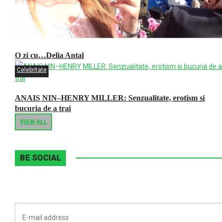
O zi cu…Delia Antal
Celebritate
ANAIS NIN–HENRY MILLER: Senzualitate, erotism si
bucuria de a trai
VIEW ALL
BE SOCIAL