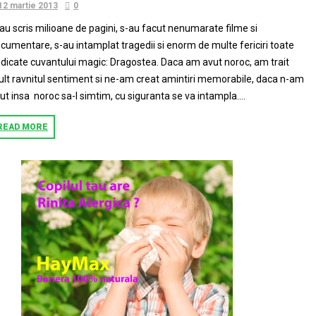
12 martie 2013
0
au scris milioane de pagini, s-au facut nenumarate filme si
cumentare, s-au intamplat tragedii si enorm de multe fericiri toate
dicate cuvantului magic: Dragostea. Daca am avut noroc, am trait
lt ravnitul sentiment si ne-am creat amintiri memorabile, daca n-am
ut insa noroc sa-l simtim, cu siguranta se va intampla....
READ MORE