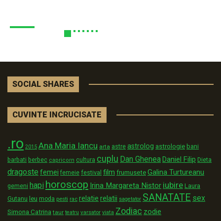
SOCIAL SHARES
CUVINTE INCRUCISATE
.ro
Ana Maria Iancu
astrolog
astrologie
astre
bani
arta
2015
cuplu
Dan Ghenea
Daniel Filip
Dieta
barbati
berbec
cultura
capricorn
dragoste
film
Galina Turtureanu
femei
festival
frumusete
femeie
horoscop
iubire
hapi
Irina Margareta Nistor
Laura
gemeni
SANATATE
sex
relatii
relatie
Gutanu
leu
moda
pesti
rac
sagetator
Zodiac
zodie
Simona Catrina
taur
varsator
teatru
viata