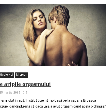
ticole Noi
Miercuri
e aripile orgasmului
25 martie 2015
9
-am iubit în apă, în sălbăticie nămoloasă pe la cabana Broasca
rzuie, gândindu-mă că dacă „aia a avut orgasm când acela o chinuia”