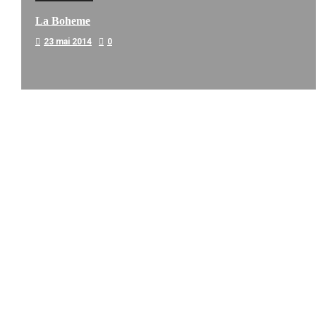
La Boheme
23 mai 2014
0
Melodia Ralix
Soha – Mil Pasos