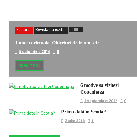
Featured
Revista Curiozitati
Lumea orientala. Obiceiuri de frumusete
5 octombrie 2016
0
READ MORE
6 motive sa vizitezi
Copenhaga
1 septembrie 2016
0
Prima dată în Scoția?
2 iulie 2016
1