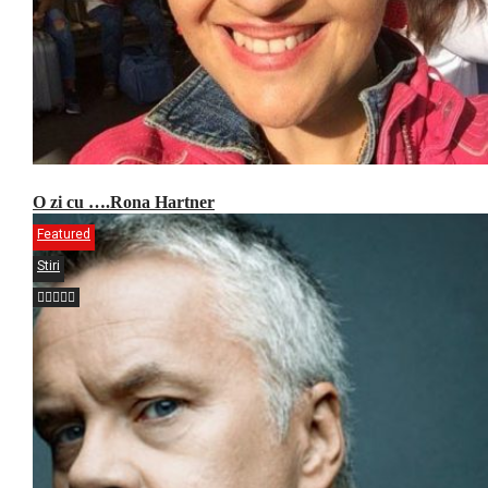
O zi cu ….Rona Hartner
Featured
Stiri