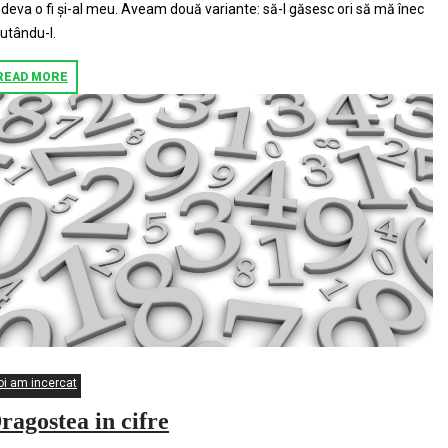
deva o fi și-al meu. Aveam două variante: să-l găsesc ori să mă înec
utându-l.
READ MORE
oi am incercat
ragostea in cifre