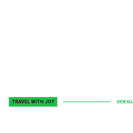
Melodia Ralix
Elton John–Home Again
2 noiembrie 2013
0
TRAVEL WITH JOY
VIEW ALL