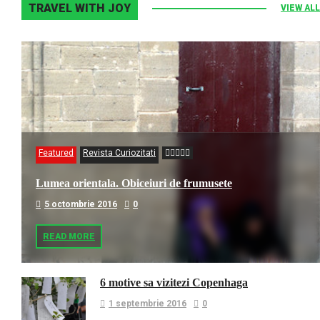
TRAVEL WITH JOY
VIEW ALL
Featured
Revista Curiozitati
Lumea orientala. Obiceiuri de frumusete
5 octombrie 2016
0
READ MORE
6 motive sa vizitezi Copenhaga
1 septembrie 2016
0