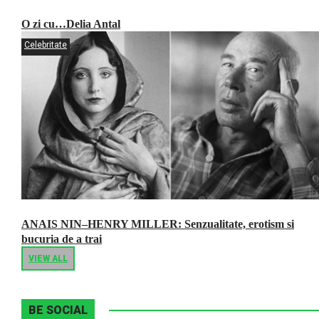
O zi cu…Delia Antal
Celebritate
ANAIS NIN–HENRY MILLER: Senzualitate, erotism si
bucuria de a trai
VIEW ALL
BE SOCIAL