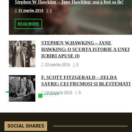
Stephen W Hawking – Jane Hawking: asa a fost sa fie!
31 martie 2016
1
READ MORE
STEPHEN W.HAWKING – JANE
HAWKING: O SCURTA ISTORIE A UNEI
IUBIRI APUSE (I)
23 martie 2016
0
F. SCOTT FITZGERALD – ZELDA
SAYRE: CEI FRUMOSI SI BLESTEMATI
18 ianuarie 2016
0
SOCIAL SHARES