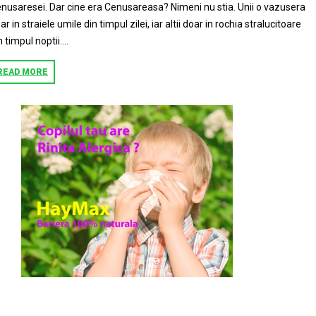
nusaresei. Dar cine era Cenusareasa? Nimeni nu stia. Unii o vazusera
ar in straiele umile din timpul zilei, iar altii doar in rochia stralucitoare
n timpul noptii....
READ MORE