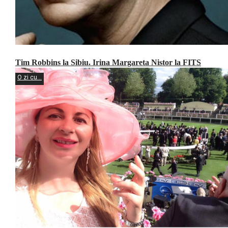
Tim Robbins la Sibiu. Irina Margareta Nistor la FITS
O zi cu...