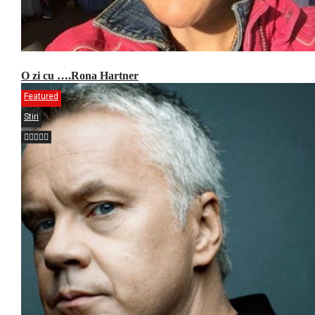
O zi cu ….Rona Hartner
Featured
Stiri