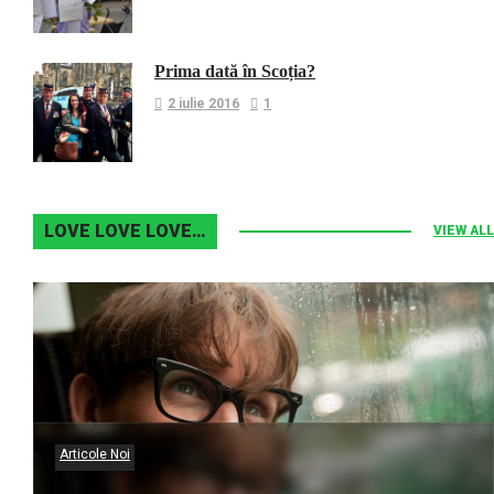
Prima dată în Scoția?
2 iulie 2016
1
LOVE LOVE LOVE…
VIEW ALL
Articole Noi