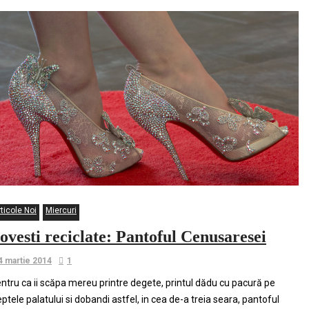
ticole Noi
Miercuri
ovesti reciclate: Pantoful Cenusaresei
4 martie 2014
1
ntru ca ii scăpa mereu printre degete, printul dădu cu pacură pe
eptele palatului si dobandi astfel, in cea de-a treia seara, pantoful