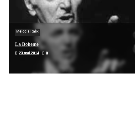
Melodia Ralix
La Boheme
23 mai 2014
0