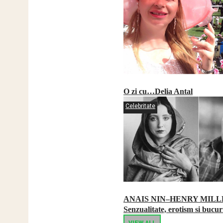
O zi cu…Delia Antal
Celebritate
ANAIS NIN–HENRY MILL
Senzualitate, erotism si bucur