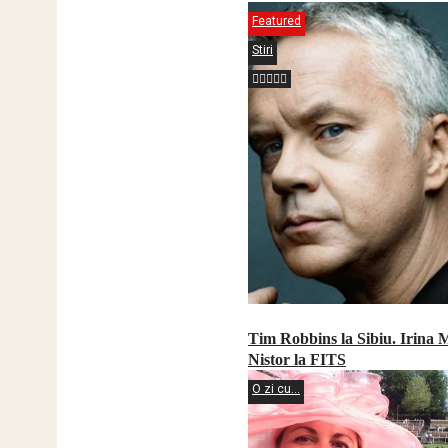
Featured
Stiri
Tim Robbins la Sibiu. Irina 
Nistor la FITS
O zi cu...