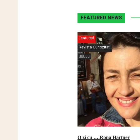
FEATURED NEWS
Featured
Revista Curiozitati
O zi cu ….Rona Hartner