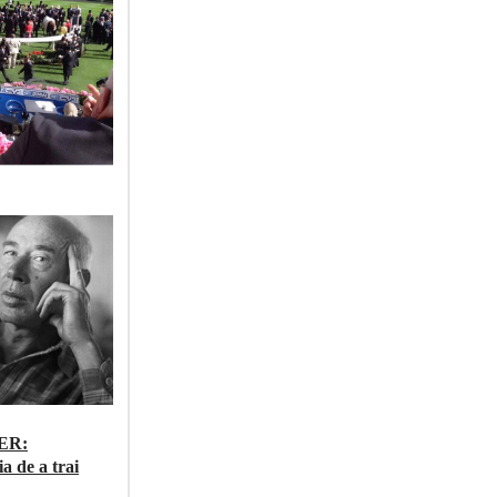
ER:
ia de a trai