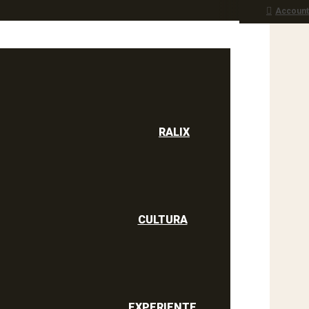
Account
RALIX
culine
RALIX
CULTURA
EXPERIENTE