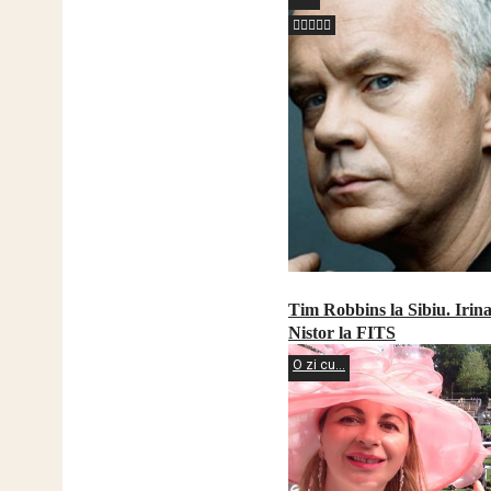
Tim Robbins la Sibiu. Irin
Nistor la FITS
O zi cu...