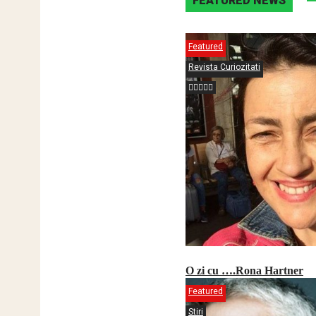
FEATURED NEWS
Featured
Revista Curiozitati
O zi cu ….Rona Hartner
Featured
Stiri