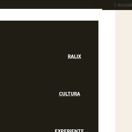
Account
RALIX
culine
RALIX
CULTURA
EXPERIENTE