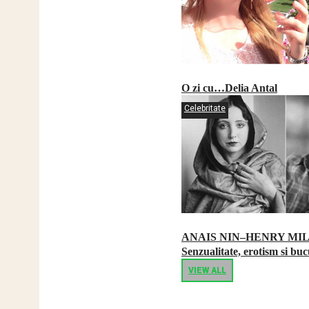
O zi cu…Delia Antal
Celebritate
ANAIS NIN–HENRY MI
Senzualitate, erotism si buc
VIEW ALL