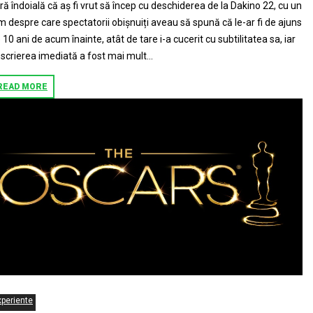
ră îndoială că aș fi vrut să încep cu deschiderea de la Dakino 22, cu un
lm despre care spectatorii obișnuiți aveau să spună că le-ar fi de ajuns
 10 ani de acum înainte, atât de tare i-a cucerit cu subtilitatea sa, iar
scrierea imediată a fost mai mult...
READ MORE
xperiente