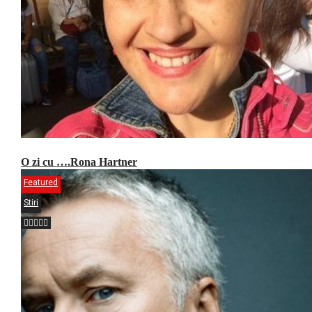
O zi cu ….Rona Hartner
Featured
Stiri