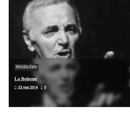
Melodia Ralix
La Boheme
23 mai 2014
0