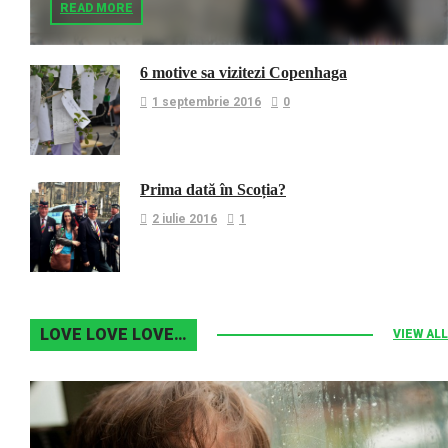
READ MORE
6 motive sa vizitezi Copenhaga
1 septembrie 2016
0
Prima dată în Scoția?
2 iulie 2016
1
LOVE LOVE LOVE…
VIEW ALL