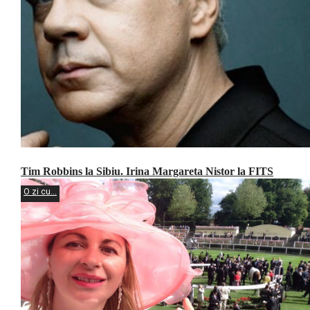
Tim Robbins la Sibiu. Irina Margareta Nistor la FITS
O zi cu...