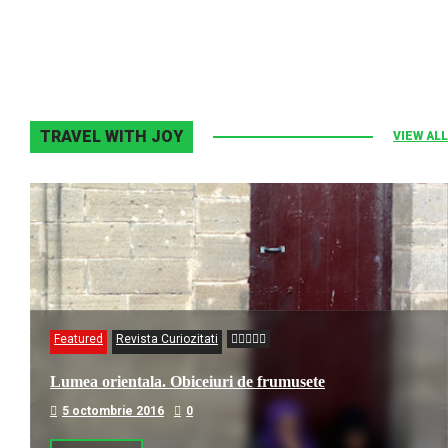
2 noiembrie 2013
0
TRAVEL WITH JOY
VIEW ALL
Featured
Revista Curiozitati
Lumea orientala. Obiceiuri de frumusete
5 octombrie 2016
0