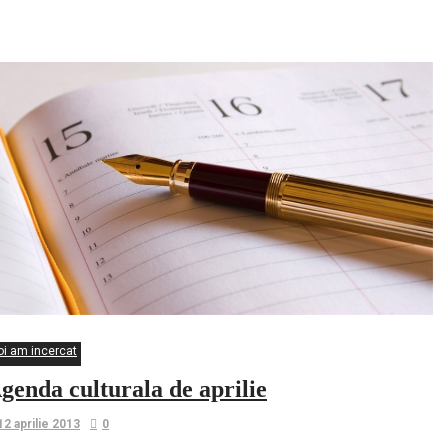
Hoffman
oi am incercat
genda culturala de aprilie
12 aprilie 2013
0