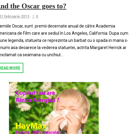
nd the Oscar goes to?
21 februarie 2013
0
emiile Oscar, sunt premii decernate anual de către Academia
ericana de Film care are sediul în Los Angeles, California. Dupa cum
une legenda, statueta ce reprezinta un barbat cu o spada in mana s-
 numi asa deoarece la vederea statuetei, actrita Margaret Herrick ar
 exclamat ca seamana cu unchiul...
READ MORE