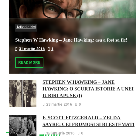
Articole Noi
Stephen W Hawking – Jane Hawking: asa a fost sa fie!
31 martie 2016
1
READ MORE
STEPHEN W.HAWKING – JANE
HAWKING: O SCURTA ISTORIE A UNEI
IUBIRI APUSE (I)
23 martie 2016
0
F. SCOTT FITZGERALD – ZELDA
SAYRE: CEI FRUMOSI SI BLESTEMATI
18 ianuarie 2016
0