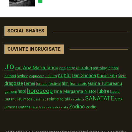
SOCIAL SHARES
CUVINTE INCRUCISATE
.ro
Ana Maria Iancu
astrolog
astrologie
astre
bani
arta
2015
cuplu
Dan Ghenea
Daniel Filip
Dieta
barbati
berbec
cultura
capricorn
dragoste
film
Galina Turtureanu
femei
festival
frumusete
femeie
horoscop
iubire
hapi
Irina Margareta Nistor
Laura
gemeni
SANATATE
sex
relatii
relatie
Gutanu
leu
moda
pesti
rac
sagetator
Zodiac
zodie
Simona Catrina
taur
varsator
teatru
viata