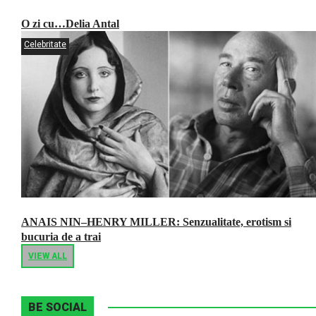
O zi cu…Delia Antal
Celebritate
ANAIS NIN–HENRY MILLER: Senzualitate, erotism si
bucuria de a trai
VIEW ALL
BE SOCIAL