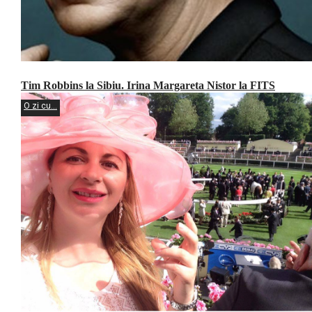
Tim Robbins la Sibiu. Irina Margareta Nistor la FITS
O zi cu...