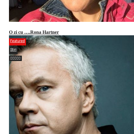
O zi cu ….Rona Hartner
Featured
Stiri