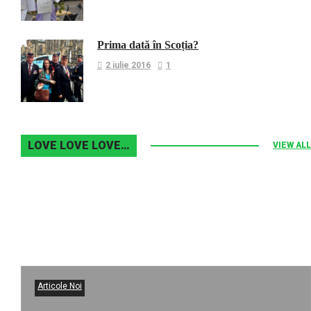
Prima dată în Scoția?
2 iulie 2016
1
LOVE LOVE LOVE…
VIEW ALL
Articole Noi