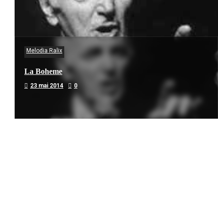
Melodia Ralix
La Boheme
23 mai 2014
0