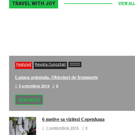
TRAVEL WITH JOY
VIEW ALL
Featured
Revista Curiozitati
Lumea orientala. Obiceiuri de frumusete
5 octombrie 2016
0
READ MORE
6 motive sa vizitezi Copenhaga
1 septembrie 2016
0