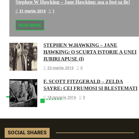
Stephen W Hawking – Jane Hawking: asa a fost sa fie!
31 martie 2016
1
READ MORE
STEPHEN W.HAWKING – JANE
HAWKING: O SCURTA ISTORIE A UNEI
IUBIRI APUSE (I)
23 martie 2016
0
F. SCOTT FITZGERALD – ZELDA
SAYRE: CEI FRUMOSI SI BLESTEMATI
18 ianuarie 2016
0
SOCIAL SHARES