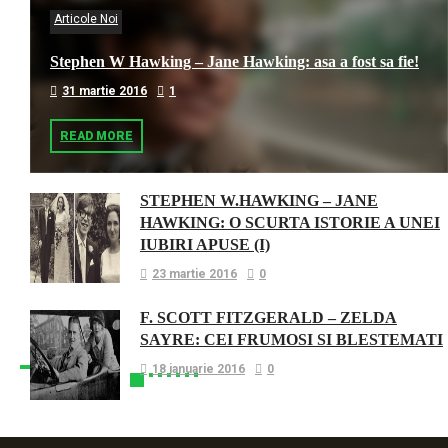
Articole Noi
Stephen W Hawking – Jane Hawking: asa a fost sa fie!
31 martie 2016
1
READ MORE
STEPHEN W.HAWKING – JANE
HAWKING: O SCURTA ISTORIE A UNEI
IUBIRI APUSE (I)
23 martie 2016
0
F. SCOTT FITZGERALD – ZELDA
SAYRE: CEI FRUMOSI SI BLESTEMATI
18 ianuarie 2016
0