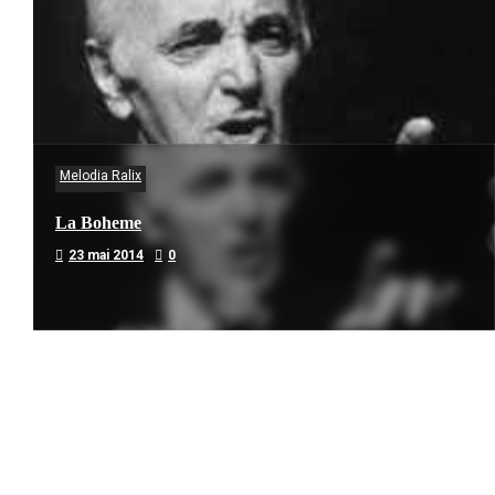
Melodia Ralix
La Boheme
23 mai 2014
0