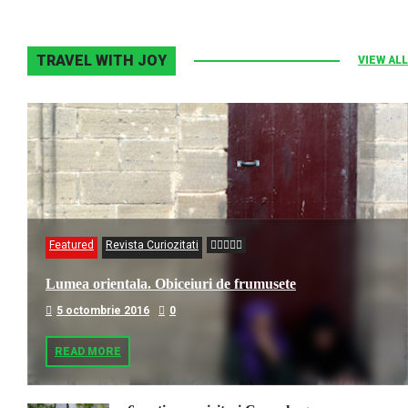
TRAVEL WITH JOY
VIEW ALL
Featured
Revista Curiozitati
Lumea orientala. Obiceiuri de frumusete
5 octombrie 2016
0
READ MORE