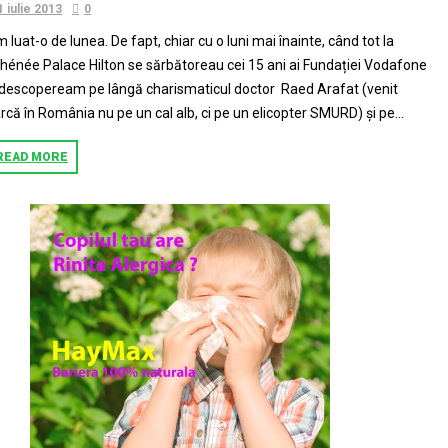
1 iulie 2013
0
 luat-o de lunea. De fapt, chiar cu o luni mai înainte, când tot la
hénée Palace Hilton se sărbătoreau cei 15 ani ai Fundației Vodafone
 descopeream pe lângă charismaticul doctor Raed Arafat (venit
rcă în România nu pe un cal alb, ci pe un elicopter SMURD) și pe...
READ MORE