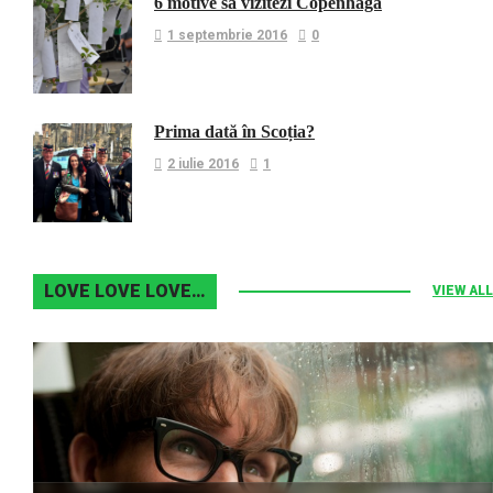
6 motive sa vizitezi Copenhaga
1 septembrie 2016
0
Prima dată în Scoția?
2 iulie 2016
1
LOVE LOVE LOVE…
VIEW ALL