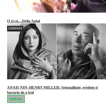
O zi cu…Delia Antal
Celebritate
ANAIS NIN–HENRY MILLER: Senzualitate, erotism si
bucuria de a trai
VIEW ALL