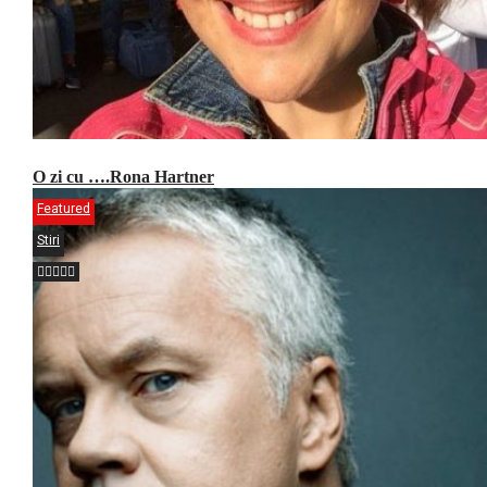
O zi cu ….Rona Hartner
Featured
Stiri