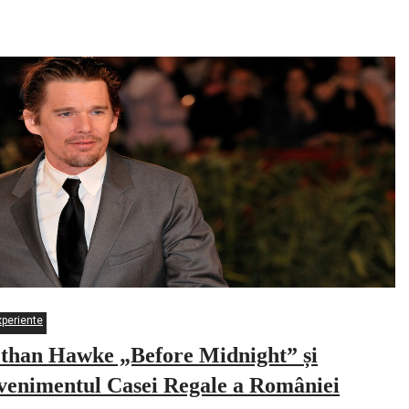
și Prințului Radu
xperiente
than Hawke „Before Midnight” și
venimentul Casei Regale a României