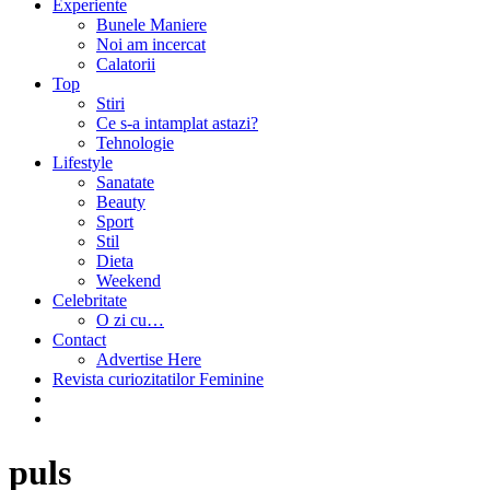
Experiente
Bunele Maniere
Noi am incercat
Calatorii
Top
Stiri
Ce s-a intamplat astazi?
Tehnologie
Lifestyle
Sanatate
Beauty
Sport
Stil
Dieta
Weekend
Celebritate
O zi cu…
Contact
Advertise Here
Revista curiozitatilor Feminine
puls