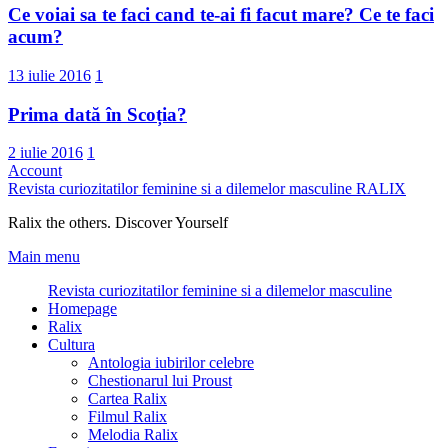
Ce voiai sa te faci cand te-ai fi facut mare? Ce te faci
acum?
13 iulie 2016
1
Prima dată în Scoția?
2 iulie 2016
1
Account
Revista curiozitatilor feminine si a dilemelor masculine
RALIX
Ralix the others. Discover Yourself
Main menu
Revista curiozitatilor feminine si a dilemelor masculine
Homepage
Ralix
Cultura
Antologia iubirilor celebre
Chestionarul lui Proust
Cartea Ralix
Filmul Ralix
Melodia Ralix