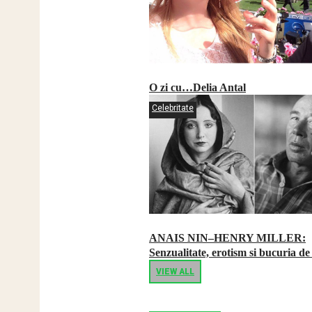
O zi cu…Delia Antal
Celebritate
ANAIS NIN–HENRY MILLER:
Senzualitate, erotism si bucuria de 
VIEW ALL