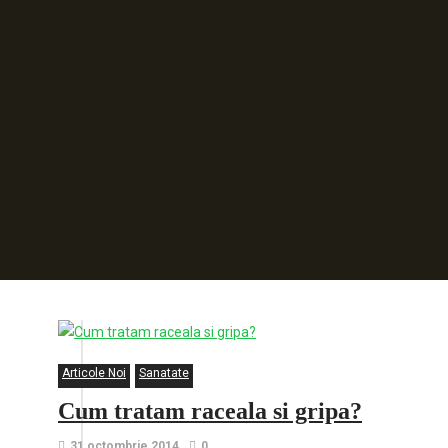
Articole Noi
Sanatate
Cum tratam raceala si gripa?
31 octombrie 2014
0