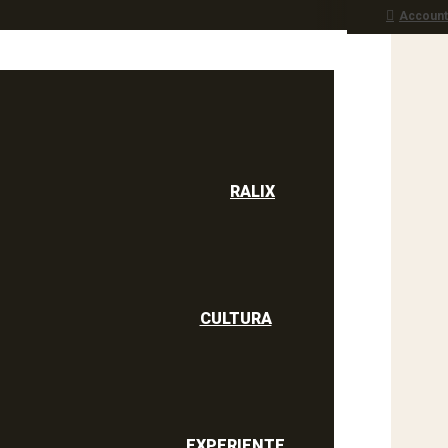
Account
RALIX
culine
RALIX
CULTURA
EXPERIENTE