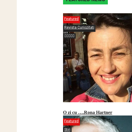
Featured
Revista Curiozitati
O zi cu ….Rona Hartner
Featured
Stiri