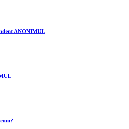
ndependent ANONIMUL
NIMUL
 acum?