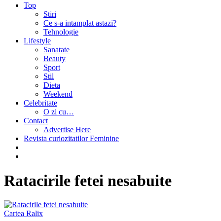
Top
Stiri
Ce s-a intamplat astazi?
Tehnologie
Lifestyle
Sanatate
Beauty
Sport
Stil
Dieta
Weekend
Celebritate
O zi cu…
Contact
Advertise Here
Revista curiozitatilor Feminine
Ratacirile fetei nesabuite
Cartea Ralix