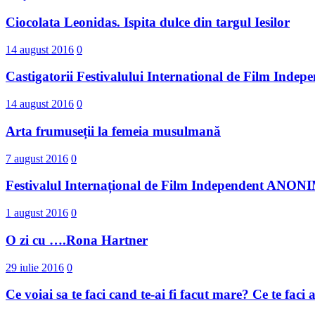
Ciocolata Leonidas. Ispita dulce din targul Iesilor
14 august 2016
0
Castigatorii Festivalului International d​e Film I
14 august 2016
0
Arta frumuseții la femeia musulmană
7 august 2016
0
Festivalul Internațional de Film Independent ANO
1 august 2016
0
O zi cu ….Rona Hartner
29 iulie 2016
0
Ce voiai sa te faci cand te-ai fi facut mare? Ce te faci