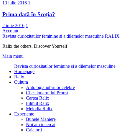
13 iulie 2016
1
Prima dată în Scoția?
2 iulie 2016
1
Account
Revista curiozitatilor feminine si a dilemelor masculine
RALIX
Ralix the others. Discover Yourself
Main menu
Revista curiozitatilor feminine si a dilemelor masculine
Homepage
Ralix
Cultura
Antologia iubirilor celebre
Chestionarul lui Proust
Cartea Ralix
Filmul Ralix
Melodia Ralix
Experiente
Bunele Maniere
Noi am incercat
Calatorii