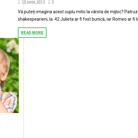
10 iunie 2013
5
Vă puteți imagina acest cuplu mitic la vârsta de mijloc? Patruzeci
shakespearieni, la 42 Julieta ar fi fost bunică, iar Romeo ar fi l
READ MORE