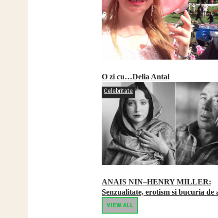
O zi cu…Delia Antal
Celebritate
ANAIS NIN–HENRY MILLER:
Senzualitate, erotism si bucuria de a
VIEW ALL