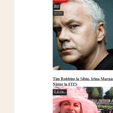
Stiri
Tim Robbins la Sibiu. Irina Marga
Nistor la FITS
O zi cu...