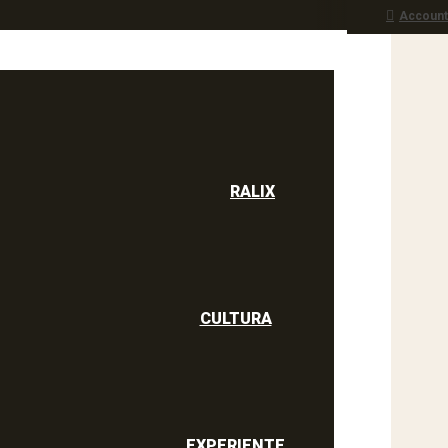
Account
RALIX
culine
RALIX
CULTURA
EXPERIENTE