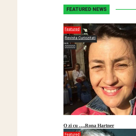
FEATURED NEWS
Featured
Revista Curiozitati
O zi cu ….Rona Hartner
Featured