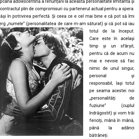
pcana adolescentină a renunțării la această personalitate limitantă și
 contractul plin de compromisuri cu partenerul actual pentru a spera
răși în potrivirea perfectă. Și ceea ce e cel mai bine e că pot să îmi
erg „numele” (personalitatea de care
m-am săturat) și că pot să iau
totul de la început.
Care este în același
timp și un sfârșit,
pentru că de acum nu
mai e nevoie să fac
nimic de unul singur,
personal și
responsabil, lași totul
pe seama acestei noi
„personalităţi de
fuziune” (cuplul
îndrăgostit) și vom trăi
fericiți, mână în mână,
până la adânci
bătrâneți.