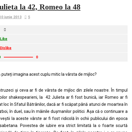
ulieta la 42, Romeo la 48
10 iunie 2013
5
Like
Dislike
0
0
 puteți imagina acest cuplu mitic la vârsta de mijloc?
truzeci și ceva ar fi de vârsta de mijloc din zilele noastre. În timpul
oilor shakespearieni, la 42 Julieta ar fi fost bunică, iar Romeo ar fi
at loc în Sfatul Bătrânilor, dacă ar fi scăpat până atunci de moartea în
zboi, în duel, sau în mâinile dușmanilor politici. Așa că o continuare a
veștii la aceste vârste ar fi fost ridicolă în ochii publicului din epoca
isabetana. Povestea de iubire era strict limitată la o foarte scurtă