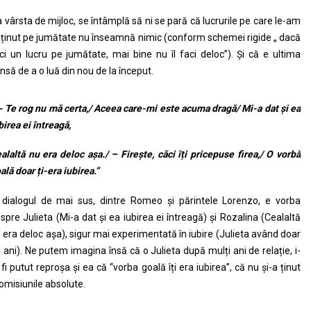
 vârsta de mijloc, se întâmplă să ni se pară că lucrurile pe care le-am
ținut pe jumătate nu înseamnă nimic (conform schemei rigide „ dacă
ci un lucru pe jumătate, mai bine nu îl faci deloc”). Și că e ultima
nsă de a o luă din nou de la început.
- Te rog nu mă certa,/ Aceea care-mi este acuma dragă/ Mi-a dat și ea
birea ei întreagă,
alaltă nu era deloc așa./ – Firește, căci îți pricepuse firea,/ O vorbă
ală doar ți-era iubirea.”
 dialogul de mai sus, dintre Romeo și părintele Lorenzo, e vorba
spre Julieta (Mi-a dat și ea iubirea ei întreagă) și Rozalina (Cealaltă
 era deloc așa), sigur mai experimentată în iubire (Julieta având doar
 ani). Ne putem imagina însă că o Julieta după mulți ani de relație, i-
 fi putut reproșa și ea că “vorba goală îți era iubirea”, că nu și-a ținut
omisiunile absolute.