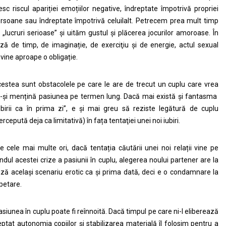
esc riscul apariției emoțiilor negative, îndreptate împotrivă propriei
rsoane sau îndreptate împotrivă celuilalt. Petrecem prea mult timp
 „lucruri serioase” și uităm gustul și plăcerea jocurilor amoroase. În
iză de timp, de imaginație, de exerciţiu și de energie, actul sexual
vine aproape o obligație.
estea sunt obstacolele pe care le are de trecut un cuplu care vrea
-și mențină pasiunea pe termen lung. Dacă mai există și fantasma
ubirii ca în prima zi”, e și mai greu să reziste legătură de cuplu
ercepută deja ca limitativă) în fața tentaţiei unei noi iubiri.
 cele mai multe ori, dacă tentația căutării unei noi relații vine pe
ndul acestei crize a pasiunii în cuplu, alegerea noului partener are la
ză același scenariu erotic ca și prima dată, deci e o condamnare la
petare.
siunea în cuplu poate fi reînnoită. Dacă timpul pe care ni-l eliberează
eptat autonomia copiilor și stabilizarea materială îl folosim pentru a