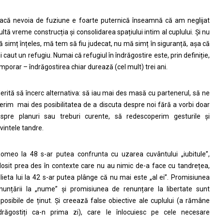
că nevoia de fuziune e foarte puternică înseamnă că am neglijat
ltă vreme construcția și consolidarea spațiului intim al cuplului. Și nu
 simț înțeles, mă tem să fiu judecat, nu mă simț în siguranță, așa că
i caut un refugiu. Numai că refugiul în îndrăgostire este, prin definiție,
mporar – îndrăgostirea chiar durează (cel mult) trei ani.
rită să încerc alternativa: să iau mai des masă cu partenerul, să ne
erim mai des posibilitatea de a discuta despre noi fără a vorbi doar
spre planuri sau treburi curente, să redescoperim gesturile și
vintele tandre.
meo la 48 s-ar putea confrunta cu uzarea cuvântului „iubitule”,
losit prea des în contexte care nu au nimic de-a face cu tandrețea,
lieta lui la 42 s-ar putea plânge că nu mai este „al ei”. Promisiunea
nunțării la „nume” și promisiunea de renunțare la libertate sunt
posibile de ținut. Și creează false obiective ale cuplului (a rămâne
drăgostiți ca-n prima zi), care le înlocuiesc pe cele necesare