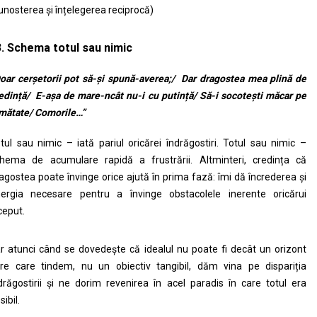
unosterea și înțelegerea reciprocă)
3. Schema totul sau nimic
oar cerșetorii pot să-și spună-averea;/ Dar dragostea mea plină de
edință/ E-așa de mare-ncât nu-i cu putință/ Să-i socotești măcar pe
mătate
/ Comorile…”
tul sau nimic – iată pariul oricărei îndrăgostiri. Totul sau nimic –
hema de acumulare rapidă a frustrării. Altminteri, credința că
agostea poate învinge orice ajută în prima fază: îmi dă încrederea și
ergia necesare pentru a învinge obstacolele inerente oricărui
ceput.
r atunci când se dovedește că idealul nu poate fi decât un orizont
re care tindem, nu un obiectiv tangibil, dăm vina pe dispariția
drăgostirii și ne dorim revenirea în acel paradis în care totul era
sibil.