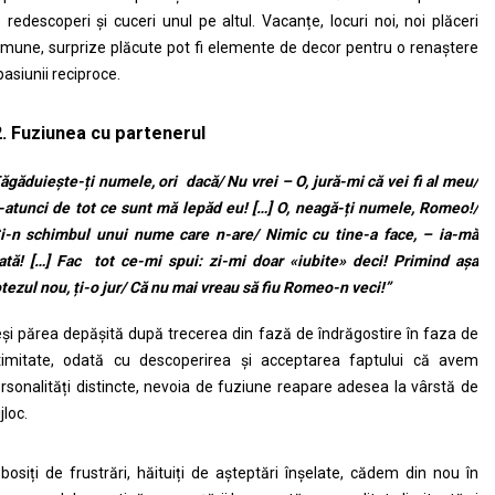
 redescoperi și cuceri unul pe altul. Vacanțe, locuri noi, noi plăceri
mune, surprize plăcute pot fi elemente de decor pentru o renaștere
pasiunii reciproce.
.
Fuziunea cu partenerul
ăgăduiește-ți numele, ori dacă
/ Nu vrei – O, jură-mi că vei fi al meu/
-atunci de tot ce sunt mă lepăd eu! […] O, neagă-ți numele, Romeo!/
-n schimbul unui nume care n-are/ Nimic cu tine-a face, – ia-mă
ată! […] Fac tot ce-mi spui: zi-mi doar «iubite» deci! Primind aşa
tezul nou, ți-o jur/ Că nu mai vreau să fiu Romeo-n veci!”
și părea depășită după trecerea din fază de îndrăgostire în faza de
timitate, odată cu descoperirea și acceptarea faptului că avem
rsonalități distincte, nevoia de fuziune reapare adesea la vârstă de
jloc.
osiți de frustrări, hăituiți de așteptări înșelate, cădem din nou în