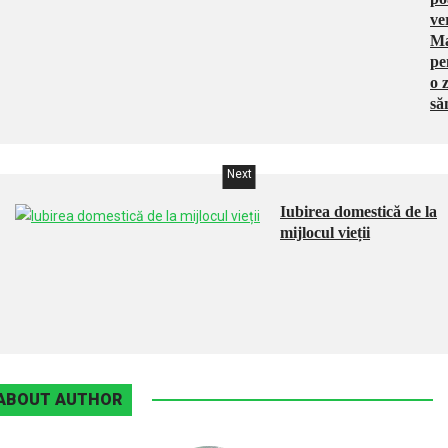
ve
Ma
pe
o z
să
Next
Iubirea domestică de la
mijlocul vieții
ABOUT AUTHOR