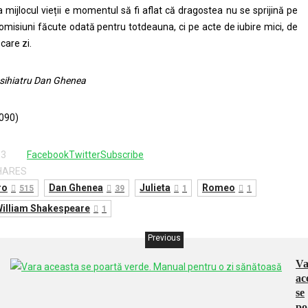
 mijlocul vieții e momentul să fi aflat că dragostea nu se sprijină pe
omisiuni făcute odată pentru totdeauna, ci pe acte de iubire mici, de
ecare zi.
ihiatru Dan Ghenea
090)
33
Facebook
Twitter
Subscribe
HARES
ro
Dan Ghenea
Julieta
Romeo
515
39
1
1
illiam Shakespeare
1
Previous
Va
ac
se
po