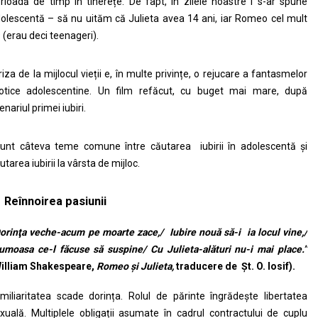
rioadă de timp în tinerețe. De fapt, în zilele noastre i s-ar spune
olescentă – să nu uităm că Julieta avea 14 ani, iar Romeo cel mult
 (erau deci teenageri).
iza de la mijlocul vieții e, în multe privințe, o rejucare a fantasmelor
otice adolescentine. Un film refăcut, cu buget mai mare, după
enariul primei iubiri.
nt câteva teme comune între căutarea iubirii în adolescentă și
utarea iubirii la vârsta de mijloc.
Re
înnoirea pasiunii
orinţa veche-acum pe moarte zace,
/ Iubire nouă să-i ia locul vine,/
umoasa ce-l făcuse să suspine/ Cu Julieta-alături nu-i mai place.”
illiam Shakespeare,
Romeo şi Julieta,
traducere de Şt. O. Iosif).
miliaritatea scade dorința. Rolul de părinte îngrădește libertatea
xuală. Multiplele obligații asumate în cadrul contractului de cuplu