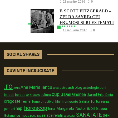
23 martie 2016
0
F. SCOTT FITZGERALD –
ZELDA SAYRE: CEI
FRUMOSI SI BLESTEMATI
18 ianuarie 2016
0
SOCIAL SHARES
CUVINTE INCRUCISATE
.ro
Ana Maria Iancu
astrolog
astrologie
astre
bani
arta
2015
cuplu
Dan Ghenea
Daniel Filip
Dieta
barbati
berbec
cultura
capricorn
dragoste
film
Galina Turtureanu
femei
festival
frumusete
femeie
horoscop
iubire
hapi
Irina Margareta Nistor
Laura
gemeni
SANATATE
sex
relatii
relatie
Gutanu
leu
moda
pesti
rac
sagetator