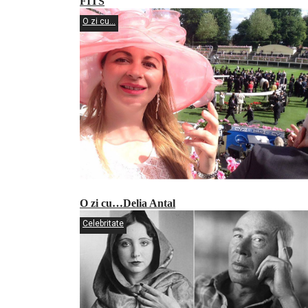
FITS
O zi cu...
O zi cu…Delia Antal
Celebritate