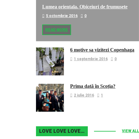
Lumea orientala. Obiceiuri de frumusete
5 octombrie 2016
0
READ MORE
6 motive sa vizitezi Copenhaga
1 septembrie 2016
0
Prima dată în Scoția?
2 iulie 2016
1
LOVE LOVE LOVE…
VIEW ALL