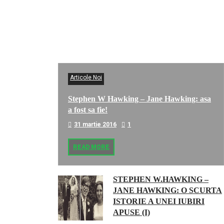
Articole Noi
Stephen W Hawking – Jane Hawking: asa
a fost sa fie!
31 martie 2016
1
READ MORE
STEPHEN W.HAWKING –
JANE HAWKING: O SCURTA
ISTORIE A UNEI IUBIRI
APUSE (I)