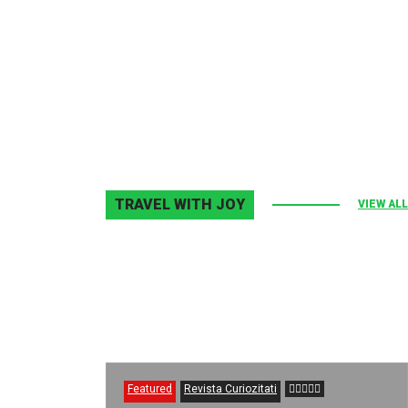
Melodia Ralix
Elton John–Home Again
2 noiembrie 2013
0
TRAVEL WITH JOY
VIEW ALL
Featured
Revista Curiozitati