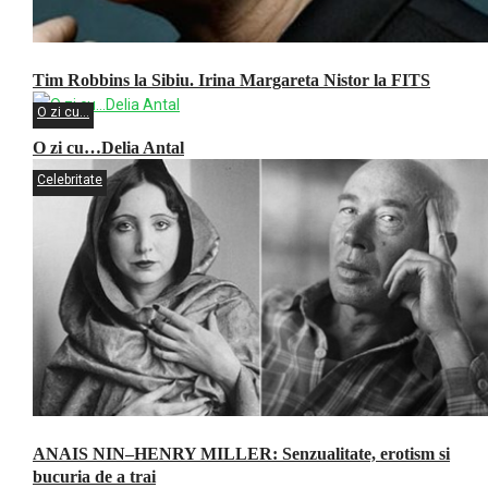
Tim Robbins la Sibiu. Irina Margareta Nistor la FITS
O zi cu...
O zi cu…Delia Antal
Celebritate
ANAIS NIN–HENRY MILLER: Senzualitate, erotism si
bucuria de a trai