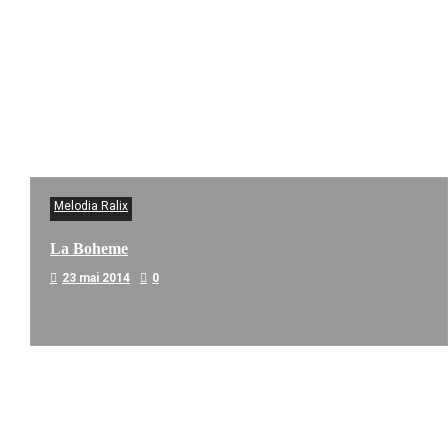
Melodia Ralix
La Boheme
23 mai 2014
0