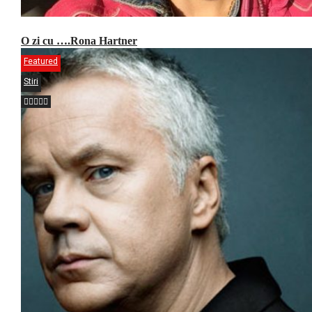
O zi cu ….Rona Hartner
Featured
Stiri