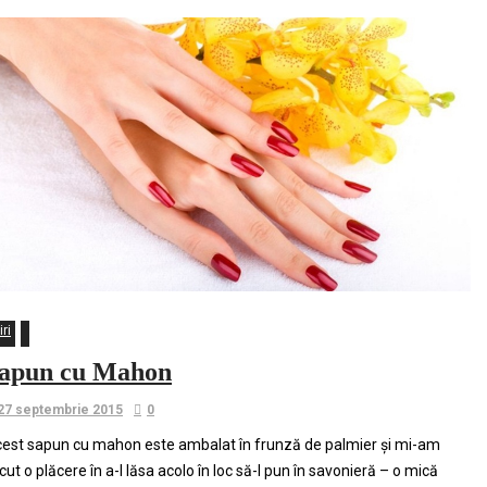
iri
apun cu Mahon
27 septembrie 2015
0
est sapun cu mahon este ambalat în frunză de palmier și mi-am
cut o plăcere în a-l lăsa acolo în loc să-l pun în savonieră – o mică