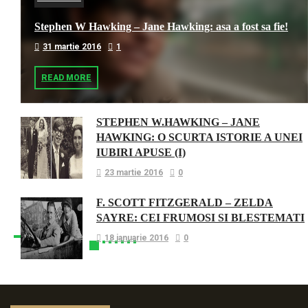
Stephen W Hawking – Jane Hawking: asa a fost sa fie!
31 martie 2016
1
READ MORE
STEPHEN W.HAWKING – JANE
HAWKING: O SCURTA ISTORIE A UNEI
IUBIRI APUSE (I)
23 martie 2016
0
F. SCOTT FITZGERALD – ZELDA
SAYRE: CEI FRUMOSI SI BLESTEMATI
18 ianuarie 2016
0