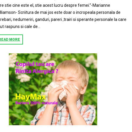
re stie cine este el, stie acest lucru despre femei.”-Marianne
lliamson- Scriitura de mai jos este doar o incropeala personala de
trebari, nedumeriri, ganduri, pareri ,trairi si sperante personale la care
ut raspuns si cale de...
READ MORE