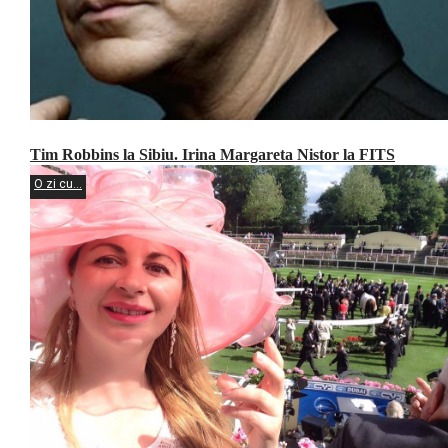
Tim Robbins la Sibiu. Irina Margareta Nistor la FITS
O zi cu...