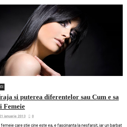
uni
raja si puterea diferentelor sau Cum e sa
ii Femeie
21 ianuarie 2013
0
 femeie care stie cine este ea, e fascinanta la nesfarsit, iar un barbat