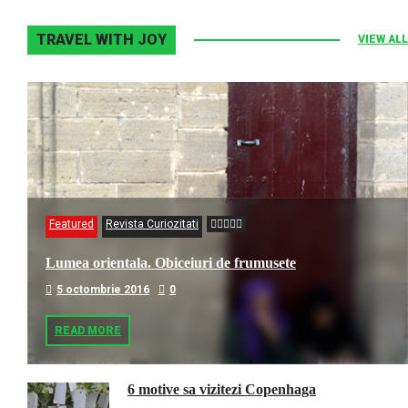
TRAVEL WITH JOY
VIEW ALL
Featured
Revista Curiozitati
Lumea orientala. Obiceiuri de frumusete
5 octombrie 2016
0
READ MORE
6 motive sa vizitezi Copenhaga