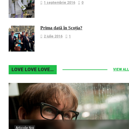
1 septembrie 2016
0
Prima dată în Scoția?
2 iulie 2016
1
LOVE LOVE LOVE…
VIEW ALL
Articole Noi