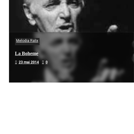
Melodia Ralix
La Boheme
23 mai 2014
0