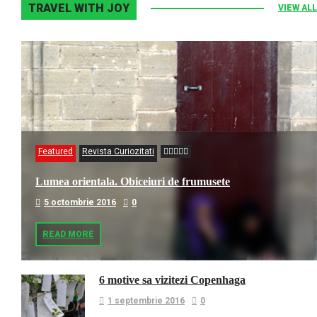
TRAVEL WITH JOY
VIEW ALL
Featured
Revista Curiozitati
Lumea orientala. Obiceiuri de frumusete
5 octombrie 2016
0
READ MORE
6 motive sa vizitezi Copenhaga
1 septembrie 2016
0