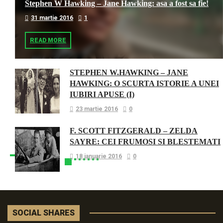
Stephen W Hawking – Jane Hawking: asa a fost sa fie!
31 martie 2016
1
READ MORE
STEPHEN W.HAWKING – JANE
HAWKING: O SCURTA ISTORIE A UNEI
IUBIRI APUSE (I)
23 martie 2016
0
F. SCOTT FITZGERALD – ZELDA
SAYRE: CEI FRUMOSI SI BLESTEMATI
18 ianuarie 2016
0
SOCIAL SHARES