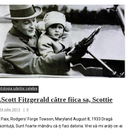
tologia iubirilor celebre
.Scott Fitzgerald către fiica sa, Scottie
24 iulie 2013
0
 Paix, Rodgers’ Forge Towson, Maryland August 8, 1933 Dragă
ăcintuţă, Sunt foarte mândru că-ți faci datoria. Vrei să-mi arăți ce-ai