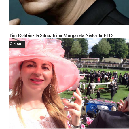
Tim Robbins la Sibiu. Irina Margareta Nistor la FITS
O zi cu...