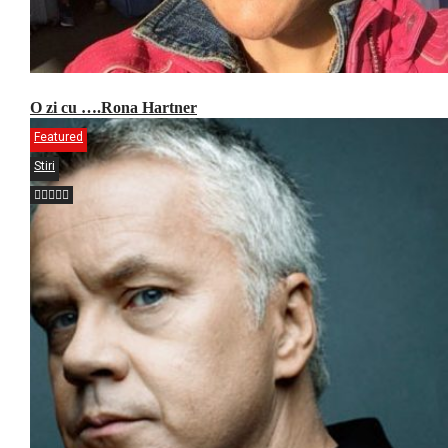
O zi cu ….Rona Hartner
Featured
Stiri