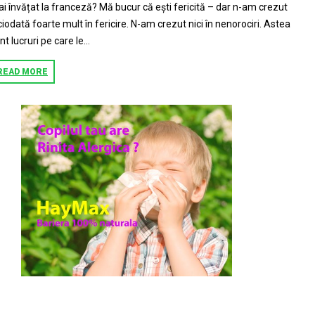
i învățat la franceză? Mă bucur că ești fericită – dar n-am crezut
ciodată foarte mult în fericire. N-am crezut nici în nenorociri. Astea
nt lucruri pe care le...
READ MORE