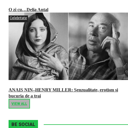
O zi cu…Delia Antal
Celebritate
ANAIS NIN–HENRY MILLER: Senzualitate, erotism si
bucuria de a trai
VIEW ALL
BE SOCIAL