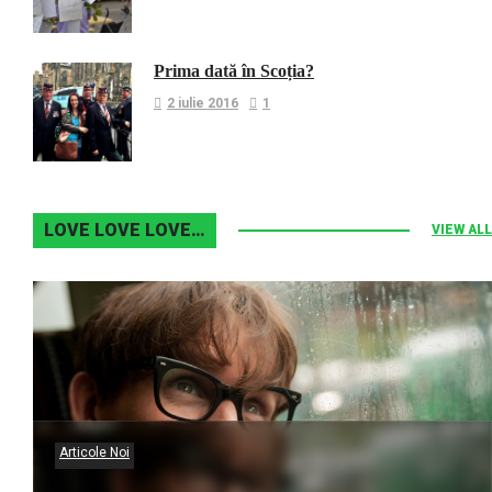
Prima dată în Scoția?
2 iulie 2016
1
LOVE LOVE LOVE…
VIEW ALL
Articole Noi