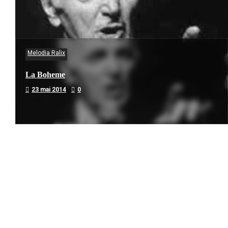
Melodia Ralix
La Boheme
23 mai 2014
0