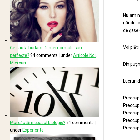
Nu am ma
gândesc 
de șase 
Voi plăti
Ce cauta burlacii: femei normale sau
perfecte?
84 comments
|
under
Articole Noi
,
Miercuri
Din puțin
Lucruri 
Preocupă
Preocupă
Preocupă
Preocupă
Mai căutăm ceasul biologic?
51 comments
|
Preocupă-
under
Experiente