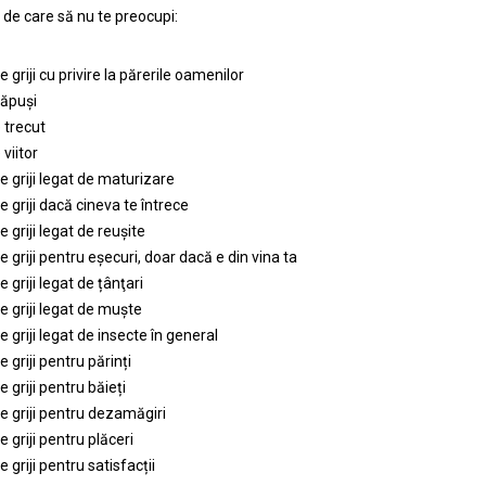
e de care să nu te preocupi:
e griji cu privire la părerile oamenilor
păpuși
 trecut
viitor
e griji legat de maturizare
e griji dacă cineva te întrece
e griji legat de reușite
e griji pentru eșecuri, doar dacă e din vina ta
e griji legat de țânţari
e griji legat de muşte
e griji legat de insecte în general
e griji pentru părinți
e griji pentru băieți
ce griji pentru dezamăgiri
e griji pentru plăceri
e griji pentru satisfacții