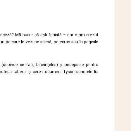
franceză? Mă bucur că ești fericită – dar n-am crezut
ruri pe care le vezi pe scenă, pe ecran sau în paginile
 (depinde ce faci, bineînţeles) și pedepsele pentru
blioteca taberei și cere-i doamnei Tyson sonetele lui