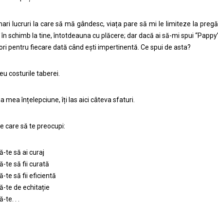
ri lucruri la care să mă gândesc, viața pare să mi le limiteze la pregă
în schimb la tine, întotdeauna cu plăcere; dar dacă ai să-mi spui “Pappy” 
ori pentru fiecare dată când eşti impertinentă. Ce spui de asta?
 eu costurile taberei.
a mea înțelepciune, îți las aici câteva sfaturi.
de care să te preocupi:
-te să ai curaj
-te să fii curată
-te să fii eficientă
-te de echitație
te. . .