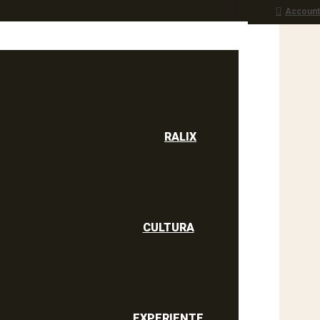
Account
RALIX
culine
RALIX
CULTURA
EXPERIENTE