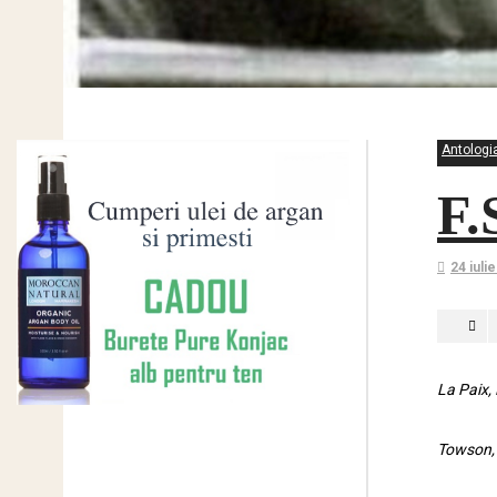
Antologia
F.
24 iuli
La Paix,
Towson,