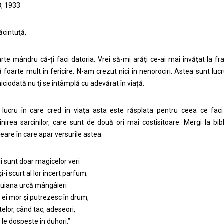
8, 1933
ăcintuţă,
rte mândru că-ți faci datoria. Vrei să-mi arăți ce-ai mai învățat la 
ă foarte mult în fericire. N-am crezut nici în nenorociri. Astea sunt luc
 niciodată nu ţi se întâmplă cu adevărat în viață.
 lucru în care cred în viața asta este răsplata pentru ceea ce faci
inirea sarcinilor, care sunt de două ori mai costisitoare. Mergi la bi
are în care apar versurile astea:
ii sunt doar magicelor veri
şi-i scurt al lor incert parfum;
uiana urcă mângâieri
, ei mor şi putrezesc în drum,
elor, când tac, adeseori,
 le dospeşte în duhori.”