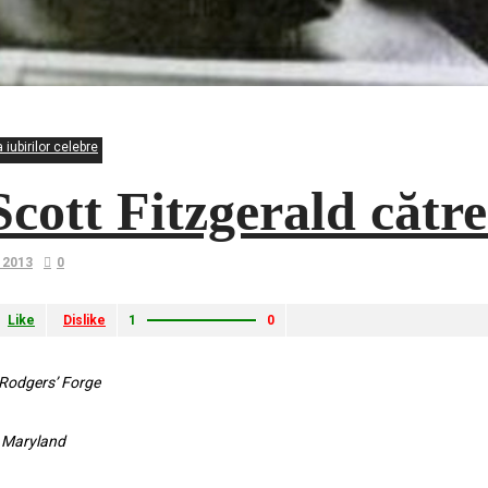
 iubirilor celebre
Scott Fitzgerald către 
e 2013
0
Like
Dislike
1
0
 Rodgers’ Forge
 Maryland