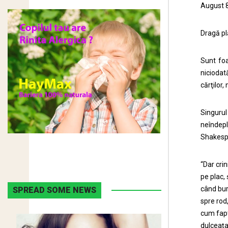
August 
Dragă pl
Sunt foa
niciodat
cărţilor,
Singurul
neîndepl
Shakespe
“Dar crin
pe plac, 
când bur
SPREAD SOME NEWS
spre rod
cum fapt
dulceaţa