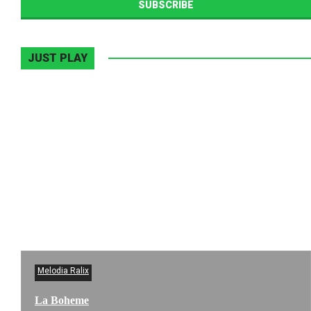
JUST PLAY
Melodia Ralix
La Boheme