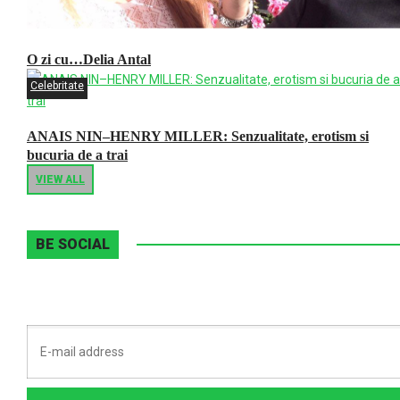
O zi cu…Delia Antal
Celebritate
ANAIS NIN–HENRY MILLER: Senzualitate, erotism si
bucuria de a trai
VIEW ALL
BE SOCIAL