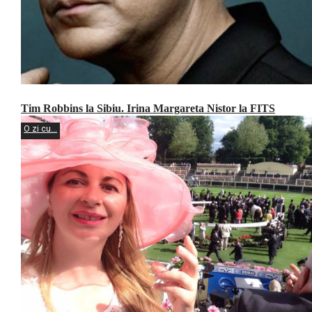
Tim Robbins la Sibiu. Irina Margareta Nistor la FITS
O zi cu...