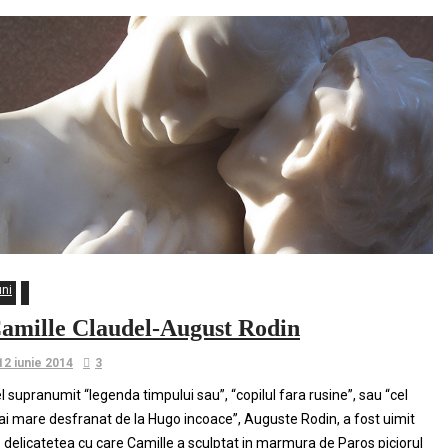
uni
amille Claudel-August Rodin
12 iunie 2014
3
l supranumit “legenda timpului sau”, “copilul fara rusine”, sau “cel
i mare desfranat de la Hugo incoace”, Auguste Rodin, a fost uimit
 delicatetea cu care Camille a sculptat in marmura de Paros piciorul