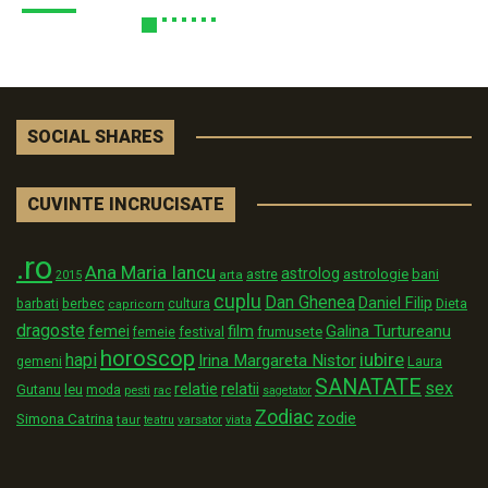
SOCIAL SHARES
CUVINTE INCRUCISATE
.ro
Ana Maria Iancu
astrolog
astrologie
astre
bani
arta
2015
cuplu
Dan Ghenea
Daniel Filip
Dieta
barbati
berbec
cultura
capricorn
dragoste
film
Galina Turtureanu
femei
festival
frumusete
femeie
horoscop
iubire
hapi
Irina Margareta Nistor
Laura
gemeni
SANATATE
sex
relatii
relatie
Gutanu
leu
moda
pesti
rac
sagetator
Zodiac
zodie
Simona Catrina
taur
varsator
teatru
viata