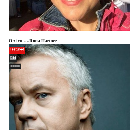
O zi cu ….Rona Hartner
Featured
Stiri