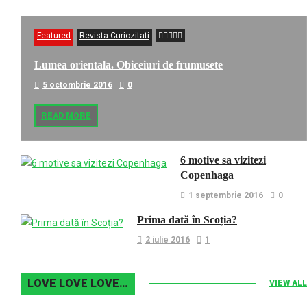
Featured
Revista Curiozitati
Lumea orientala. Obiceiuri de frumusete
5 octombrie 2016
0
READ MORE
6 motive sa vizitezi
Copenhaga
1 septembrie 2016
0
Prima dată în Scoția?
2 iulie 2016
1
LOVE LOVE LOVE…
VIEW ALL