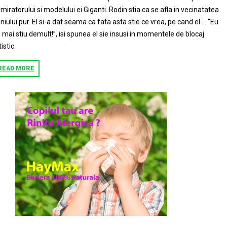
miratorului si modelului ei Giganti. Rodin stia ca se afla in vecinatatea
niului pur. El si-a dat seama ca fata asta stie ce vrea, pe cand el … “Eu
 mai stiu demult!”, isi spunea el sie insusi in momentele de blocaj
tistic.
READ MORE