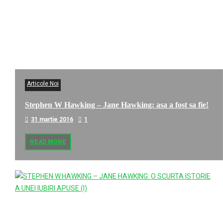
Articole Noi
Stephen W Hawking – Jane Hawking: asa a fost sa fie!
31 martie 2016
1
READ MORE