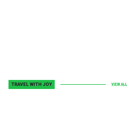
Melodia Ralix
Elton John–Home Again
2 noiembrie 2013
0
TRAVEL WITH JOY
VIEW ALL