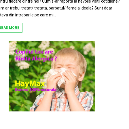
ntru fiecare dintre noi? Cum s-ar raporta la nevoile vietii cotidiene?
m ar trebui tratat/ tratata, barbatul/ femeia ideala? Sunt doar
teva din intrebarile pe care mi...
READ MORE