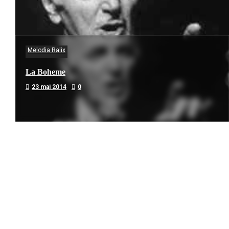
Melodia Ralix
La Boheme
23 mai 2014
0