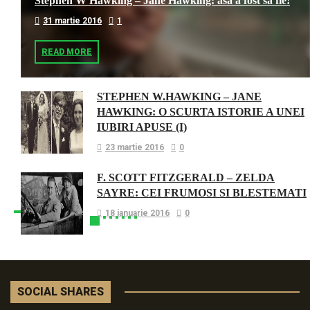
Stephen W Hawking – Jane Hawking: asa a fost sa fie!
31 martie 2016
1
READ MORE
STEPHEN W.HAWKING – JANE
HAWKING: O SCURTA ISTORIE A UNEI
IUBIRI APUSE (I)
23 martie 2016
0
F. SCOTT FITZGERALD – ZELDA
SAYRE: CEI FRUMOSI SI BLESTEMATI
18 ianuarie 2016
0
SOCIAL SHARES