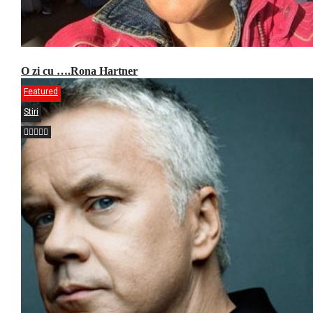
O zi cu ….Rona Hartner
Featured
Stiri