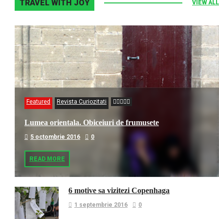
TRAVEL WITH JOY
VIEW ALL
Featured
Revista Curiozitati
Lumea orientala. Obiceiuri de frumusete
5 octombrie 2016
0
READ MORE
6 motive sa vizitezi Copenhaga
1 septembrie 2016
0