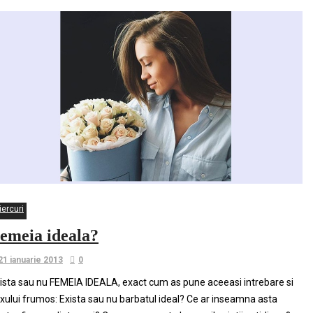
iercuri
emeia ideala?
21 ianuarie 2013
0
ista sau nu FEMEIA IDEALA, exact cum as pune aceeasi intrebare si
xului frumos: Exista sau nu barbatul ideal? Ce ar inseamna asta