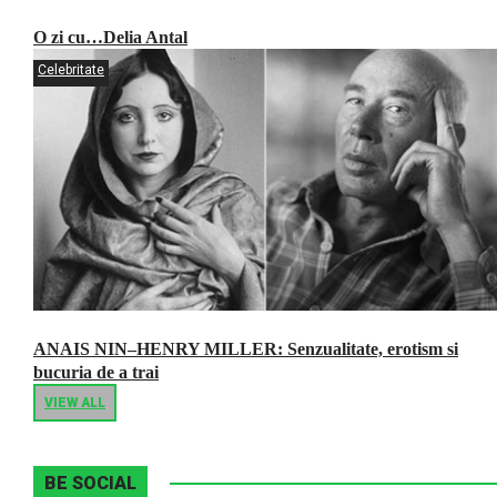
O zi cu…Delia Antal
Celebritate
ANAIS NIN–HENRY MILLER: Senzualitate, erotism si
bucuria de a trai
VIEW ALL
BE SOCIAL