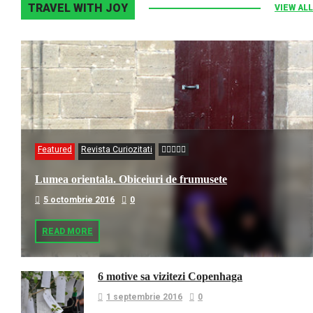
TRAVEL WITH JOY
VIEW ALL
Featured
Revista Curiozitati
Lumea orientala. Obiceiuri de frumusete
5 octombrie 2016
0
READ MORE
6 motive sa vizitezi Copenhaga
1 septembrie 2016
0