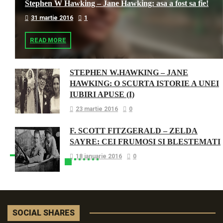
Stephen W Hawking – Jane Hawking: asa a fost sa fie!
31 martie 2016
1
READ MORE
STEPHEN W.HAWKING – JANE
HAWKING: O SCURTA ISTORIE A UNEI
IUBIRI APUSE (I)
23 martie 2016
0
F. SCOTT FITZGERALD – ZELDA
SAYRE: CEI FRUMOSI SI BLESTEMATI
18 ianuarie 2016
0
SOCIAL SHARES