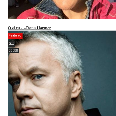
O zi cu ….Rona Hartner
Featured
Stiri