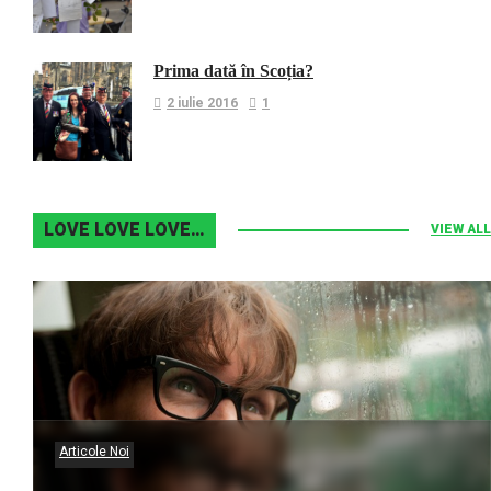
Prima dată în Scoția?
2 iulie 2016
1
LOVE LOVE LOVE…
VIEW ALL
Articole Noi