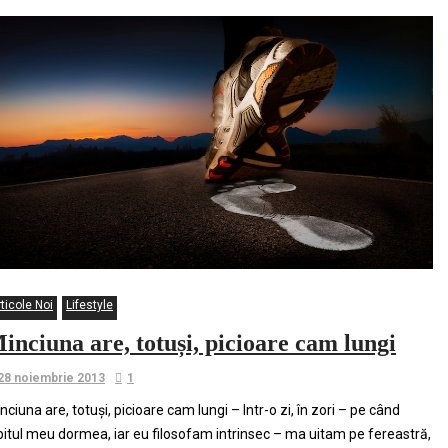
ticole Noi
Lifestyle
inciuna are, totuși, picioare cam lungi
28 noiembrie 2013
1
nciuna are, totuși, picioare cam lungi – Intr-o zi, în zori – pe când
bitul meu dormea, iar eu filosofam intrinsec – ma uitam pe fereastră,