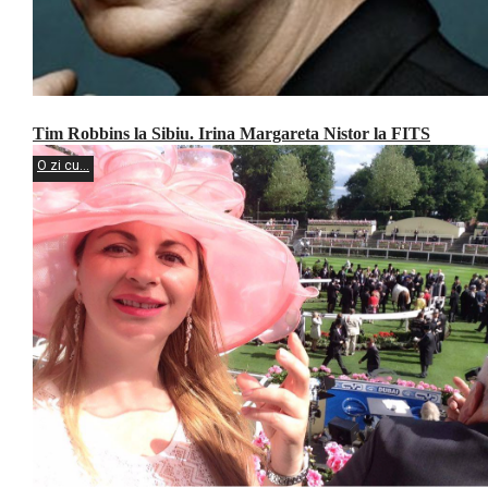
Tim Robbins la Sibiu. Irina Margareta Nistor la FITS
O zi cu...