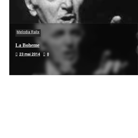
Melodia Ralix
La Boheme
23 mai 2014
0