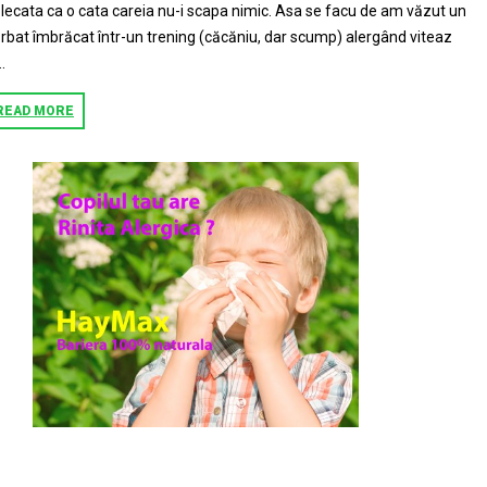
lecata ca o cata careia nu-i scapa nimic. Asa se facu de am văzut un
rbat îmbrăcat într-un trening (căcăniu, dar scump) alergând viteaz
..
READ MORE