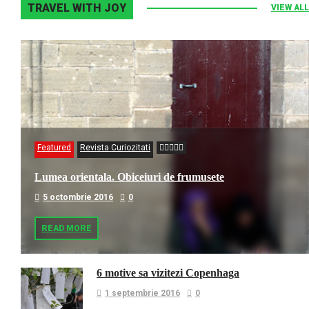
TRAVEL WITH JOY
VIEW ALL
Featured
Revista Curiozitati
Lumea orientala. Obiceiuri de frumusete
5 octombrie 2016
0
READ MORE
6 motive sa vizitezi Copenhaga
1 septembrie 2016
0