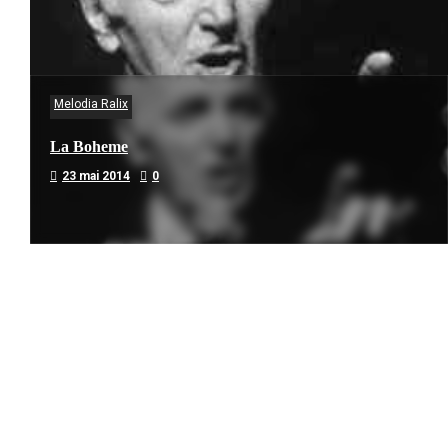
Melodia Ralix
La Boheme
23 mai 2014
0