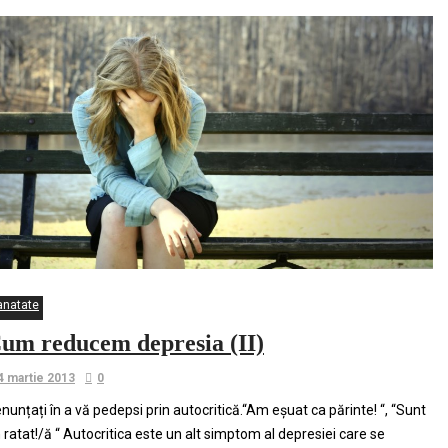
anatate
um reducem depresia (II)
4 martie 2013
0
nunțați în a vă pedepsi prin autocritică.“Am eşuat ca părinte! “, “Sunt
 ratat!/ă “ Autocritica este un alt simptom al depresiei care se