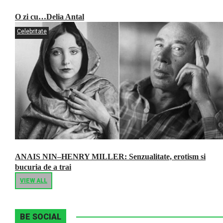
O zi cu…Delia Antal
Celebritate
ANAIS NIN–HENRY MILLER: Senzualitate, erotism si
bucuria de a trai
VIEW ALL
BE SOCIAL