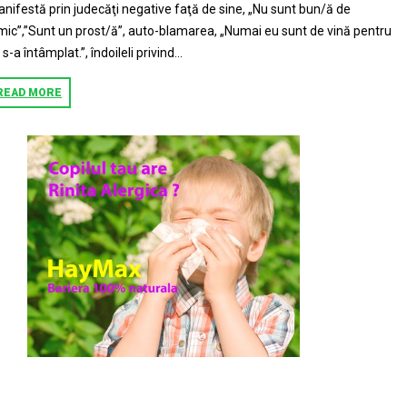
nifestă prin judecăţi negative faţă de sine, „Nu sunt bun/ă de
mic”,”Sunt un prost/ă”, auto-blamarea, „Numai eu sunt de vină pentru
 s-a întâmplat.”, îndoileli privind...
READ MORE