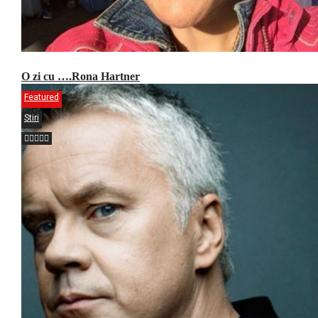
O zi cu ….Rona Hartner
Featured
Stiri