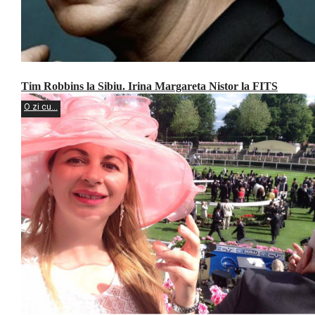
Tim Robbins la Sibiu. Irina Margareta Nistor la FITS
O zi cu...