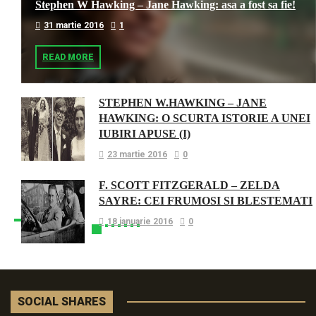
Stephen W Hawking – Jane Hawking: asa a fost sa fie!
31 martie 2016
1
READ MORE
STEPHEN W.HAWKING – JANE
HAWKING: O SCURTA ISTORIE A UNEI
IUBIRI APUSE (I)
23 martie 2016
0
F. SCOTT FITZGERALD – ZELDA
SAYRE: CEI FRUMOSI SI BLESTEMATI
18 ianuarie 2016
0
SOCIAL SHARES