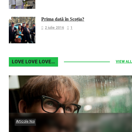
Prima dată în Scoția?
2 iulie 2016
1
LOVE LOVE LOVE…
VIEW ALL
Articole Noi