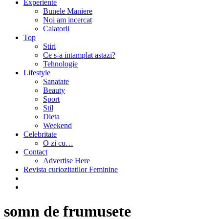
Experiente
Bunele Maniere
Noi am incercat
Calatorii
Top
Stiri
Ce s-a intamplat astazi?
Tehnologie
Lifestyle
Sanatate
Beauty
Sport
Stil
Dieta
Weekend
Celebritate
O zi cu…
Contact
Advertise Here
Revista curiozitatilor Feminine
somn de frumusete