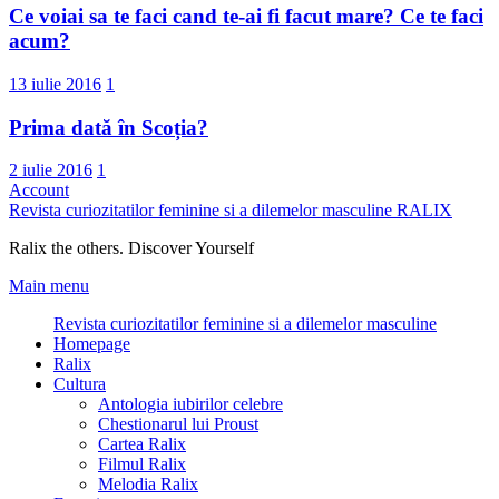
Ce voiai sa te faci cand te-ai fi facut mare? Ce te faci
acum?
13 iulie 2016
1
Prima dată în Scoția?
2 iulie 2016
1
Account
Revista curiozitatilor feminine si a dilemelor masculine
RALIX
Ralix the others. Discover Yourself
Main menu
Revista curiozitatilor feminine si a dilemelor masculine
Homepage
Ralix
Cultura
Antologia iubirilor celebre
Chestionarul lui Proust
Cartea Ralix
Filmul Ralix
Melodia Ralix