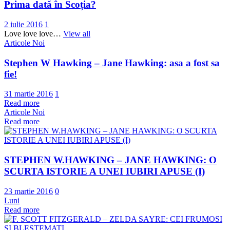
Prima dată în Scoția?
2 iulie 2016
1
Love love love…
View all
Articole Noi
Stephen W Hawking – Jane Hawking: asa a fost sa
fie!
31 martie 2016
1
Read more
Articole Noi
Read more
STEPHEN W.HAWKING – JANE HAWKING: O
SCURTA ISTORIE A UNEI IUBIRI APUSE (I)
23 martie 2016
0
Luni
Read more