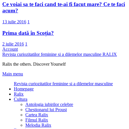
Ce voiai sa te faci cand te-ai fi facut mare? Ce te faci
acum?
13 iulie 2016
1
Prima dată în Scoția?
2 iulie 2016
1
Account
Revista curiozitatilor feminine si a dilemelor masculine
RALIX
Ralix the others. Discover Yourself
Main menu
Revista curiozitatilor feminine si a dilemelor masculine
Homepage
Ralix
Cultura
Antologia iubirilor celebre
Chestionarul lui Proust
Cartea Ralix
Filmul Ralix
Melodia Ralix