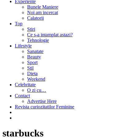
Experiente
Bunele Maniere
Noi am incercat
Calatorii
Top
Stiri
Ce s-a intamplat astazi?
Tehnologie
Lifestyle
Sanatate
Beauty
Sport
Stil
Dieta
Weekend
Celebritate
O zi cu…
Contact
Advertise Here
Revista curiozitatilor Feminine
starbucks