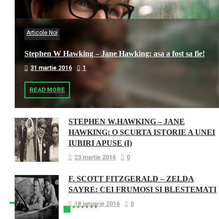
Articole Noi
Stephen W Hawking – Jane Hawking: asa a fost sa fie!
31 martie 2016
1
READ MORE
STEPHEN W.HAWKING – JANE
HAWKING: O SCURTA ISTORIE A UNEI
IUBIRI APUSE (I)
23 martie 2016
0
F. SCOTT FITZGERALD – ZELDA
SAYRE: CEI FRUMOSI SI BLESTEMATI
18 ianuarie 2016
0