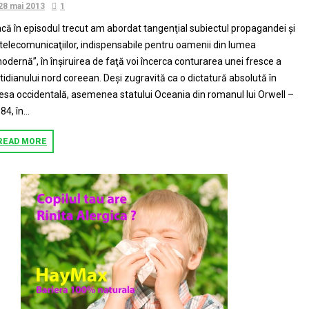
28 mai 2013
1
că în episodul trecut am abordat tangenţial subiectul propagandei şi
 telecomunicaţiilor, indispensabile pentru oamenii din lumea
odernă”, în înşiruirea de faţă voi încerca conturarea unei fresce a
tidianului nord coreean. Deşi zugravită ca o dictatură absolută în
esa occidentală, asemenea statului Oceania din romanul lui Orwell –
84, în...
READ MORE