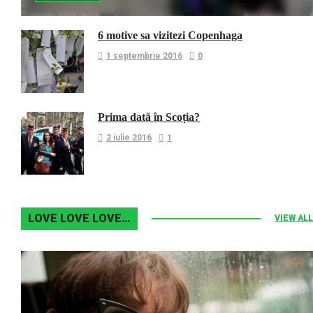
6 motive sa vizitezi Copenhaga
1 septembrie 2016
0
Prima dată în Scoția?
2 iulie 2016
1
LOVE LOVE LOVE…
VIEW ALL