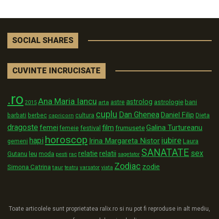
SOCIAL SHARES
CUVINTE INCRUCISATE
.ro
Ana Maria Iancu
astrolog
astrologie
astre
bani
arta
2015
cuplu
Dan Ghenea
Daniel Filip
Dieta
barbati
berbec
cultura
capricorn
dragoste
film
Galina Turtureanu
femei
festival
frumusete
femeie
horoscop
iubire
hapi
Irina Margareta Nistor
Laura
gemeni
SANATATE
sex
relatii
relatie
Gutanu
leu
moda
pesti
rac
sagetator
Zodiac
zodie
Simona Catrina
taur
varsator
teatru
viata
Toate articolele sunt proprietatea ralix.ro si nu pot fi reproduse in alt mediu,