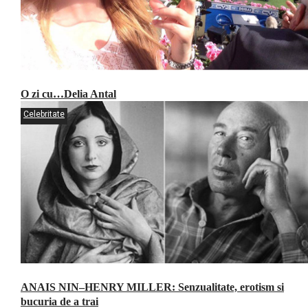
O zi cu…Delia Antal
Celebritate
ANAIS NIN–HENRY MILLER: Senzualitate, erotism si
bucuria de a trai