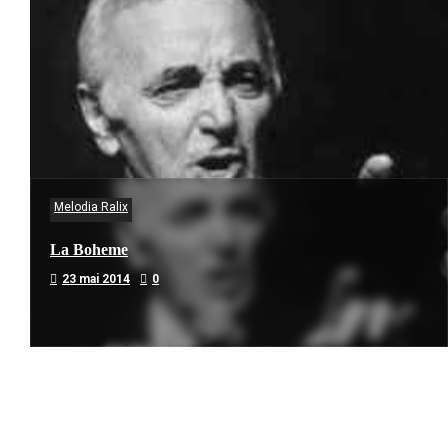
Melodia Ralix
La Boheme
23 mai 2014
0