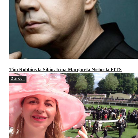
Tim Robbins la Sibiu. Irina Margareta Nistor la FITS
O zi cu...