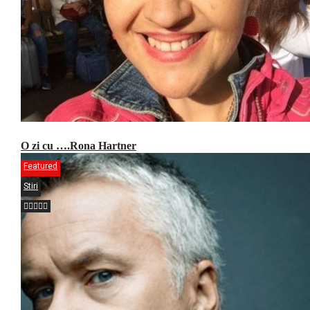
O zi cu ….Rona Hartner
Featured
Stiri