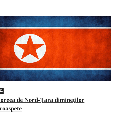
proaspete
iri
oreea de Nord-Ţara dimineţilor
roaspete