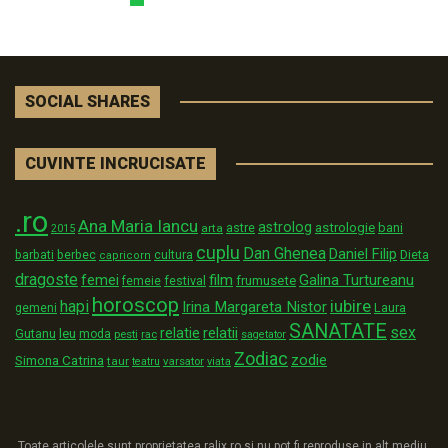
SOCIAL SHARES
CUVINTE INCRUCISATE
.ro
Ana Maria Iancu
astrolog
astrologie
astre
bani
arta
2015
cuplu
Dan Ghenea
Daniel Filip
Dieta
barbati
berbec
cultura
capricorn
dragoste
film
Galina Turtureanu
femei
festival
frumusete
femeie
horoscop
iubire
hapi
Irina Margareta Nistor
Laura
gemeni
SANATATE
sex
relatii
relatie
Gutanu
leu
moda
pesti
rac
sagetator
Zodiac
zodie
Simona Catrina
taur
varsator
teatru
viata
Toate articolele sunt proprietatea ralix.ro si nu pot fi reproduse in alt mediu,