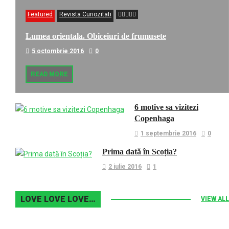
Featured
Revista Curiozitati
Lumea orientala. Obiceiuri de frumusete
5 octombrie 2016
0
READ MORE
6 motive sa vizitezi
Copenhaga
1 septembrie 2016
0
Prima dată în Scoția?
2 iulie 2016
1
LOVE LOVE LOVE…
VIEW ALL