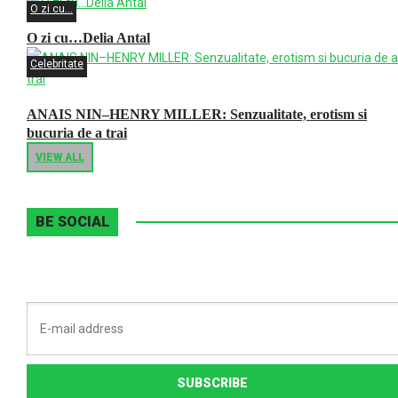
O zi cu...
O zi cu…Delia Antal
Celebritate
ANAIS NIN–HENRY MILLER: Senzualitate, erotism si
bucuria de a trai
VIEW ALL
BE SOCIAL