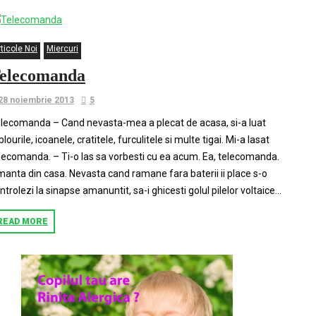
ticole Noi
Miercuri
elecomanda
28 noiembrie 2013
5
lecomanda – Cand nevasta-mea a plecat de acasa, si-a luat
blourile, icoanele, cratitele, furculitele si multe tigai. Mi-a lasat
lecomanda. – Ti-o las sa vorbesti cu ea acum. Ea, telecomanda.
anta din casa. Nevasta cand ramane fara baterii ii place s-o
ntrolezi la sinapse amanuntit, sa-i ghicesti golul pilelor voltaice...
READ MORE