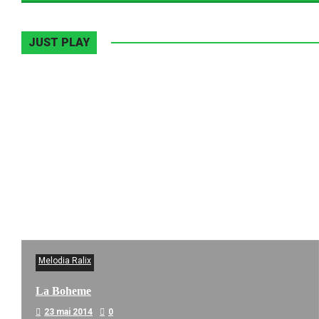
JUST PLAY
Melodia Ralix
La Boheme
23 mai 2014
0