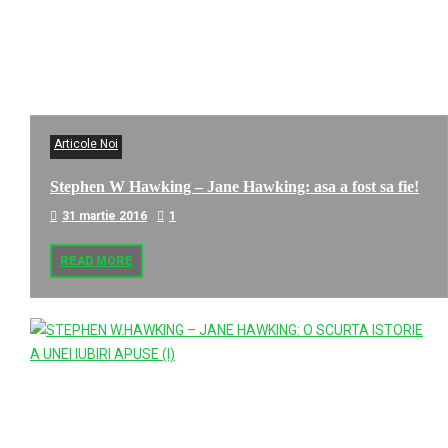
Articole Noi
Stephen W Hawking – Jane Hawking: asa a fost sa fie!
31 martie 2016
1
READ MORE