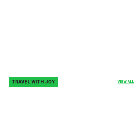
Melodia Ralix
Elton John–Home Again
2 noiembrie 2013
0
TRAVEL WITH JOY
VIEW ALL