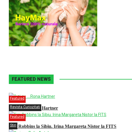
FEATURED NEWS
Featured
Revista Curiozitati
O zi cu ….Rona Hartner
Featured
Stiri
Tim Robbins la Sibiu. Irina Margareta Nistor la FITS