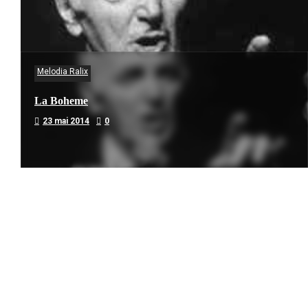
Melodia Ralix
La Boheme
23 mai 2014
0