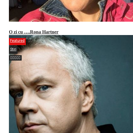
O zi cu ….Rona Hartner
Featured
Stiri