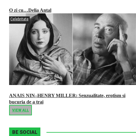
O zi cu…Delia Antal
Celebritate
ANAIS NIN–HENRY MILLER: Senzualitate, erotism si
bucuria de a trai
VIEW ALL
BE SOCIAL