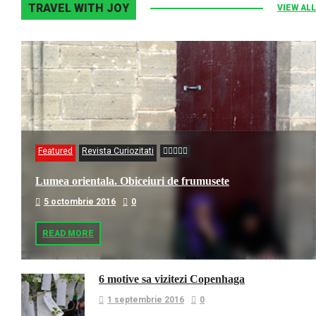
TRAVEL WITH JOY
VIEW ALL
Featured
Revista Curiozitati
Lumea orientala. Obiceiuri de frumusete
5 octombrie 2016
0
READ MORE
6 motive sa vizitezi Copenhaga
1 septembrie 2016
0