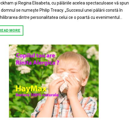
ckham și Regina Elisabeta, cu pălăriile acelea spectaculoase vă spun
 domnul se numește Philip Treacy. „Succesul unei pălării constă în
hilibrarea dintre personalitatea celui ce o poartă cu evenimentul...
READ MORE