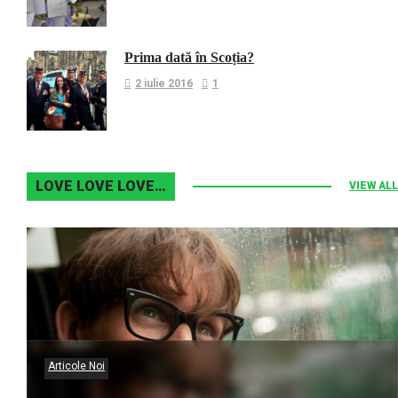
Prima dată în Scoția?
2 iulie 2016
1
LOVE LOVE LOVE…
VIEW ALL
Articole Noi