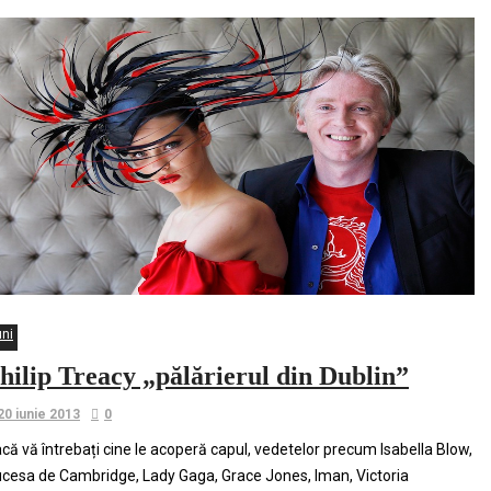
uni
hilip Treacy „pălărierul din Dublin”
20 iunie 2013
0
că vă întrebați cine le acoperă capul, vedetelor precum Isabella Blow,
cesa de Cambridge, Lady Gaga, Grace Jones, Iman, Victoria