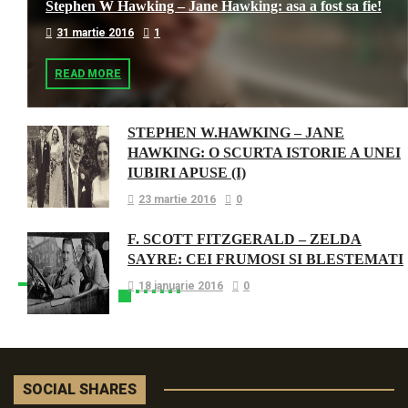
Stephen W Hawking – Jane Hawking: asa a fost sa fie!
31 martie 2016
1
READ MORE
STEPHEN W.HAWKING – JANE
HAWKING: O SCURTA ISTORIE A UNEI
IUBIRI APUSE (I)
23 martie 2016
0
F. SCOTT FITZGERALD – ZELDA
SAYRE: CEI FRUMOSI SI BLESTEMATI
18 ianuarie 2016
0
SOCIAL SHARES