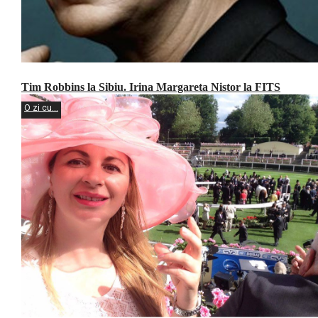
Tim Robbins la Sibiu. Irina Margareta Nistor la FITS
O zi cu...