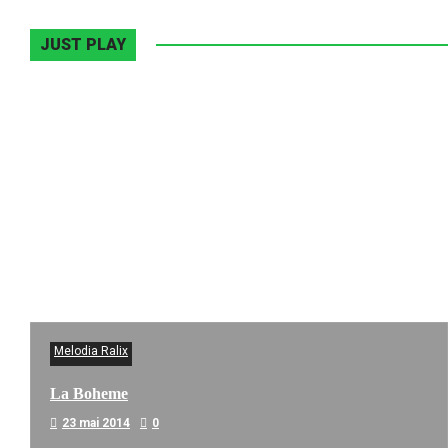
JUST PLAY
Melodia Ralix
La Boheme
23 mai 2014
0