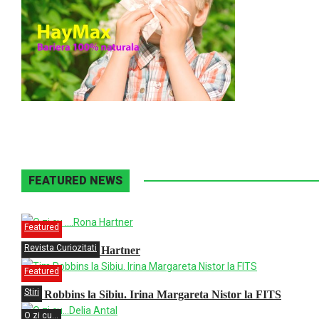
FEATURED NEWS
Featured
Revista Curiozitati
O zi cu ….Rona Hartner
Featured
Stiri
Tim Robbins la Sibiu. Irina Margareta Nistor la FITS
O zi cu...