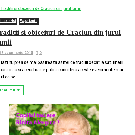
ticole Noi
Experiente
raditii si obiceiuri de Craciun din jurul
umii
17 decembrie 2015
0
tazi nu prea se mai pastreaza astfel de traditii decat la sat; tinerii
bani, insa si aceia foarte putini, considera aceste evenimente mai
lt ca pe …
READ MORE