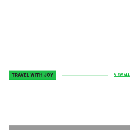
Melodia Ralix
Elton John–Home Again
2 noiembrie 2013
0
TRAVEL WITH JOY
VIEW ALL