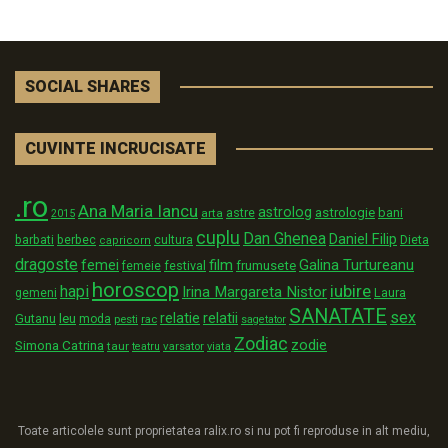
SOCIAL SHARES
CUVINTE INCRUCISATE
.ro
Ana Maria Iancu
astrolog
astrologie
astre
bani
arta
2015
cuplu
Dan Ghenea
Daniel Filip
Dieta
barbati
berbec
cultura
capricorn
dragoste
film
Galina Turtureanu
femei
festival
frumusete
femeie
horoscop
iubire
hapi
Irina Margareta Nistor
Laura
gemeni
SANATATE
sex
relatii
relatie
Gutanu
leu
moda
pesti
rac
sagetator
Zodiac
zodie
Simona Catrina
taur
varsator
teatru
viata
Toate articolele sunt proprietatea ralix.ro si nu pot fi reproduse in alt mediu,