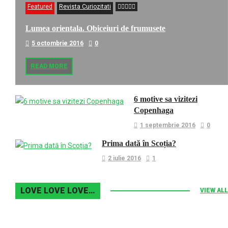
Featured
Revista Curiozitati
Lumea orientala. Obiceiuri de frumusete
5 octombrie 2016
0
READ MORE
6 motive sa vizitezi
Copenhaga
1 septembrie 2016
0
Prima dată în Scoția?
2 iulie 2016
1
LOVE LOVE LOVE…
VIEW ALL