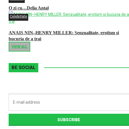
O zi cu…Delia Antal
Celebritate
ANAIS NIN–HENRY MILLER: Senzualitate, erotism si
bucuria de a trai
VIEW ALL
BE SOCIAL