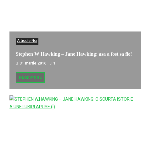
Articole Noi
Stephen W Hawking – Jane Hawking: asa a fost sa fie!
31 martie 2016
1
READ MORE