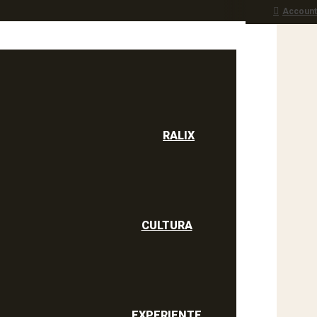
Account
RALIX
culine
RALIX
CULTURA
EXPERIENTE