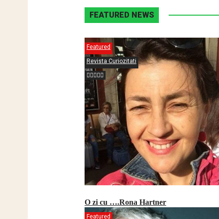
FEATURED NEWS
Featured
Revista Curiozitati
O zi cu ….Rona Hartner
Featured