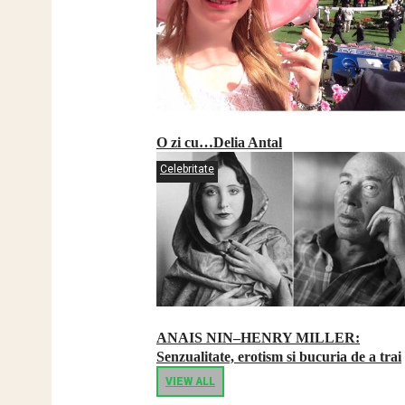
O zi cu…Delia Antal
Celebritate
ANAIS NIN–HENRY MILLER:
Senzualitate, erotism si bucuria de a trai
VIEW ALL