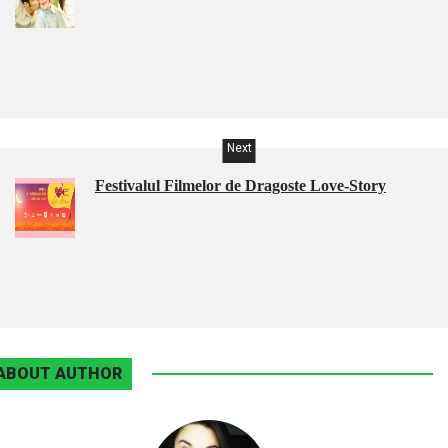
Next
Festivalul Filmelor de Dragoste Love-Story
ABOUT AUTHOR