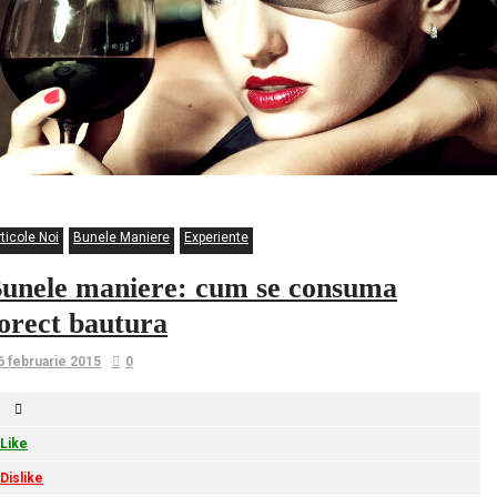
ticole Noi
Bunele Maniere
Experiente
unele maniere: cum se consuma
orect bautura
6 februarie 2015
0
Like
Dislike