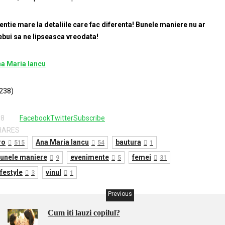
entie mare la detaliile care fac diferenta! Bunele maniere nu ar
ebui sa ne lipseasca vreodata!
a Maria Iancu
238)
08
Facebook
Twitter
Subscribe
HARES
ro
Ana Maria Iancu
bautura
515
54
1
unele maniere
evenimente
femei
9
5
31
ifestyle
vinul
3
1
Previous
Cum iti lauzi copilul?