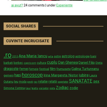
ai avut?
24 comments
|
under
Experiente
SOCIAL SHARES
CUVINTE INCRUCISATE
.ro
Ana Maria Iancu
astrolog
astrologie
astre
bani
arta
2015
cuplu
Dan Ghenea
Daniel Filip
Dieta
barbati
berbec
cultura
capricorn
dragoste
film
Galina Turtureanu
femei
festival
frumusete
femeie
horoscop
iubire
hapi
Irina Margareta Nistor
Laura
gemeni
SANATATE
sex
relatii
relatie
Gutanu
leu
moda
pesti
rac
sagetator
Zodiac
zodie
Simona Catrina
taur
varsator
teatru
viata