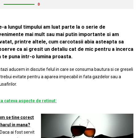
1
0
-a lungul timpului am luat parte la o serie de
venimente mai mult sau mai putin importante si am
vatat, printre altele, cum carcotasii abia asteapta sa
bserve ca ai gresit un detaliu cat de mic pentru a incerca
a te puna intr-o lumina proasta.
tazi aducem in discutie felul in care se consuma bautura si ce greseli
 trebui evitate pentru a aparea impecabil in fata gazdelor sau a
safirilor.
ta cateva aspecte de retinut:
m se tine corect
harul in mana?
Daca ai fost servit