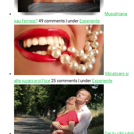
Musulmana
sau femeie?
49 comments
|
under
Experiente
Vibratoare si
alte jucarii ero(t)ice
25 comments
|
under
Experiente
Dar tu câti iubiti