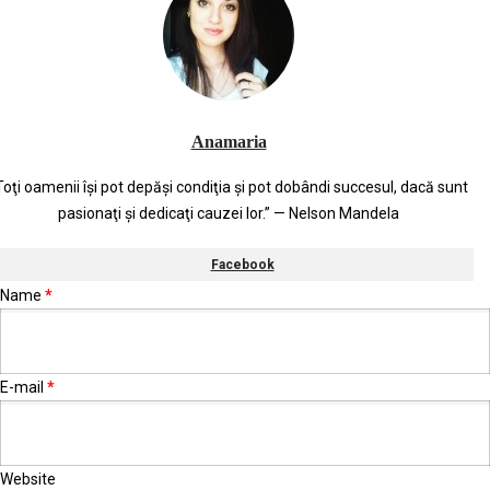
Anamaria
Toţi oamenii îşi pot depăşi condiţia şi pot dobândi succesul, dacă sunt
pasionaţi şi dedicaţi cauzei lor.” — Nelson Mandela
Facebook
Name
*
E-mail
*
Website