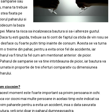
 sampanie sau
n, mana ta trebuie
 stea fixata pe
ciorul paharului si
cidecum la baza
pei. Mana ta risca sa incalzeasca bautura si sa-i altereze gustul.
Daca tu esti gazda, trebuie sa tii cont de faptul ca sticla de vin rosu se
 desface cu foarte putin timp inainte de consum. Acesta se va turna
m o treime din pahar, pentru a evita orice fel de accidente, iar
harul va fi tinut la fel cum am mentionat anterior: de picior.
Paharul de sampanie se va tine intotdeauna de picior, iar bautura va
 turnata in proportie de trei sferturi comparativ cu dimensiunea
harului.
um ciocnim?
 acest moment este foarte important sa privim persoana in ochi.
ca vor ciocni mai multe persoane in acelasi timp este indicat sa
ivim paharele pentru a evita un accident, insa o data savurata
utura, veti privi doar in paharul dumneavoastra.