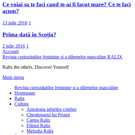
Ce voiai sa te faci cand te-ai fi facut mare? Ce te faci
acum?
13 iulie 2016
1
Prima dată în Scoția?
2 iulie 2016
1
Account
Revista curiozitatilor feminine si a dilemelor masculine
RALIX
Ralix the others. Discover Yourself
Main menu
Revista curiozitatilor feminine si a dilemelor masculine
Homepage
Ralix
Cultura
Antologia iubirilor celebre
Chestionarul lui Proust
Cartea Ralix
Filmul Ralix
Melodia Ralix