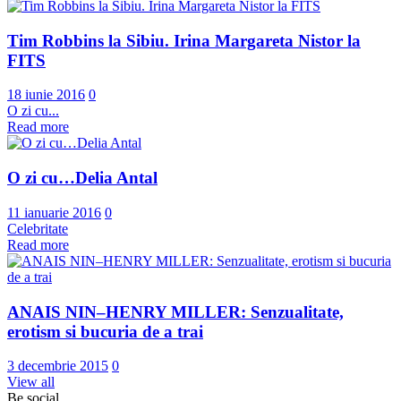
Tim Robbins la Sibiu. Irina Margareta Nistor la
FITS
18 iunie 2016
0
O zi cu...
Read more
O zi cu…Delia Antal
11 ianuarie 2016
0
Celebritate
Read more
ANAIS NIN–HENRY MILLER: Senzualitate,
erotism si bucuria de a trai
3 decembrie 2015
0
View all
Be social