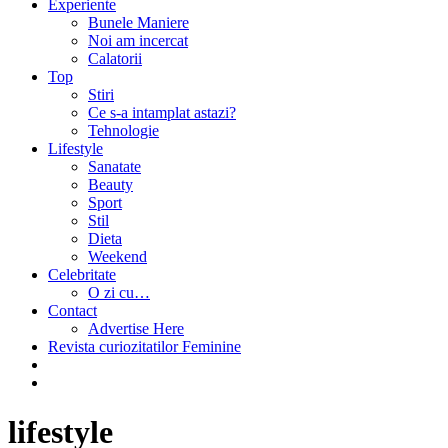
Experiente
Bunele Maniere
Noi am incercat
Calatorii
Top
Stiri
Ce s-a intamplat astazi?
Tehnologie
Lifestyle
Sanatate
Beauty
Sport
Stil
Dieta
Weekend
Celebritate
O zi cu…
Contact
Advertise Here
Revista curiozitatilor Feminine
lifestyle