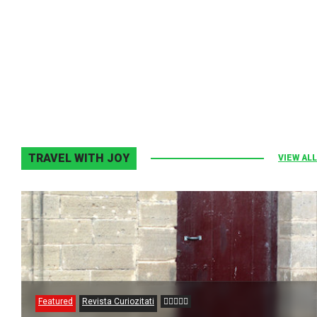
Melodia Ralix
Elton John–Home Again
2 noiembrie 2013
0
TRAVEL WITH JOY
VIEW ALL
Featured
Revista Curiozitati