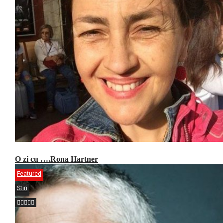
O zi cu ….Rona Hartner
Featured
Stiri