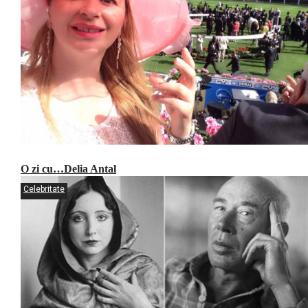
O zi cu…Delia Antal
Celebritate