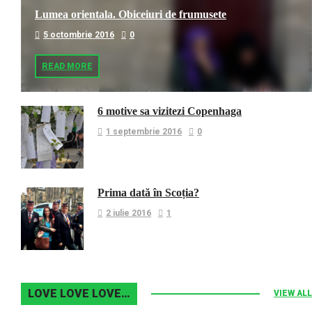
Lumea orientala. Obiceiuri de frumusete
5 octombrie 2016
0
READ MORE
6 motive sa vizitezi Copenhaga
1 septembrie 2016
0
Prima dată în Scoția?
2 iulie 2016
1
LOVE LOVE LOVE…
VIEW ALL