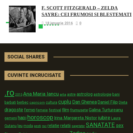
F. SCOTT FITZGERALD – ZELDA
SAYRE: CEI FRUMOSI SI BLESTEMATI
18 ianuarie 2016
0
SOCIAL SHARES
CUVINTE INCRUCISATE
.ro
Ana Maria Iancu
astrolog
astrologie
astre
bani
arta
2015
cuplu
Dan Ghenea
Daniel Filip
Dieta
barbati
berbec
cultura
capricorn
dragoste
film
Galina Turtureanu
femei
festival
frumusete
femeie
horoscop
iubire
hapi
Irina Margareta Nistor
Laura
gemeni
SANATATE
sex
relatii
relatie
Gutanu
leu
moda
pesti
rac
sagetator