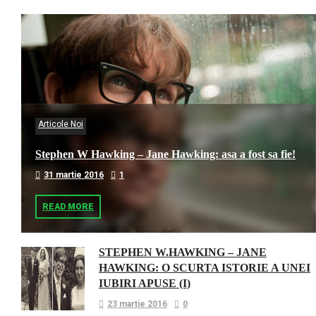
Articole Noi
Stephen W Hawking – Jane Hawking: asa a fost sa fie!
31 martie 2016
1
READ MORE
STEPHEN W.HAWKING – JANE
HAWKING: O SCURTA ISTORIE A UNEI
IUBIRI APUSE (I)
23 martie 2016
0