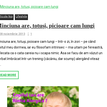
ticole Noi
Lifestyle
inciuna are, totuși, picioare cam lungi
28 noiembrie 2013
1
nciuna are, totuși, picioare cam lungi – Intr-o zi, în zori – pe când
bitul meu dormea, iar eu filosofam intrinsec – ma uitam pe fereastră,
lecata ca o cata careia nu-i scapa nimic. Asa se facu de am văzut un
rbat îmbrăcat într-un trening (căcăniu, dar scump) alergând viteaz
..
READ MORE