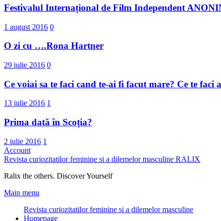
Festivalul Internațional de Film Independent ANO
1 august 2016
0
O zi cu ….Rona Hartner
29 iulie 2016
0
Ce voiai sa te faci cand te-ai fi facut mare? Ce te faci
13 iulie 2016
1
Prima dată în Scoția?
2 iulie 2016
1
Account
Revista curiozitatilor feminine si a dilemelor masculine
RALIX
Ralix the others. Discover Yourself
Main menu
Revista curiozitatilor feminine si a dilemelor masculine
Homepage