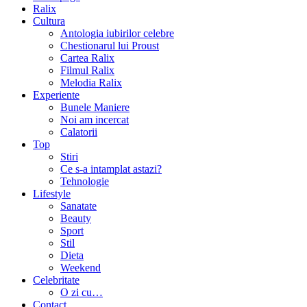
Ralix
Cultura
Antologia iubirilor celebre
Chestionarul lui Proust
Cartea Ralix
Filmul Ralix
Melodia Ralix
Experiente
Bunele Maniere
Noi am incercat
Calatorii
Top
Stiri
Ce s-a intamplat astazi?
Tehnologie
Lifestyle
Sanatate
Beauty
Sport
Stil
Dieta
Weekend
Celebritate
O zi cu…
Contact