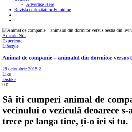
Advertise Here
Revista curiozitatilor Feminine
Articole Noi
Experiente
Lifestyle
Animal de companie – animalul din dormitor versus be
28 octombrie 2015
2
Like
Dislike
0
0
Să îti cumperi animal de compani
vecinului o veziculă deoarece s-a
trece pe langa tine, ți-o iei si tu.