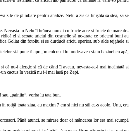
 sa scrie-n testament că ariciul alb pântecos va rămâne la văru-so pentru
a zile de plimbare pentru analize. Nelu a zis că liniștită să stea, să se
e. Nevasta lu Nelu îl hrănea numai cu fructe acre si fructe de mare de-
idică el si scoate ariciul din coșmelie să ne-arate ce prieteni buni au
ca Goliat din fotoliu si se durducă ariciu sperios, sub alde tejghele si
 stelelor si-l pune înapoi, în culcusul lui unde-avea si-un bazinel cu apă,
i că nu-i alergic si că de când îl aveau, nevasta-sa-i mai încântată si
e-un cactus în vezică nu i-l mai lasă pe Zepi.
 sau „painjin“, vorba lu tata bun.
 rotiță toata ziua, au maxim 7 cm si nici nu stii ca-s acolo. Unu, era
“. Porcușori. Până atunci, se mirase doar că mâncarea lor era mai scumpă
e animalele miros si lasă păr“. Ale mele, lăsau păr prin talaș, nici nu