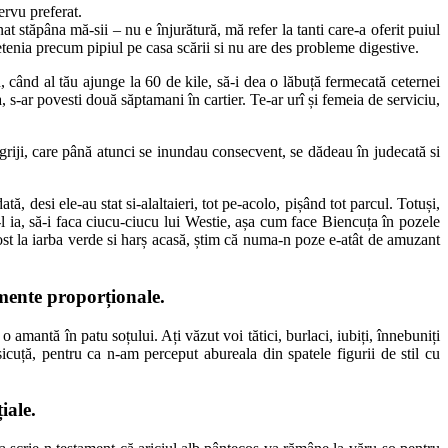
ervu preferat.
at stăpâna mă-sii – nu e înjurătură, mă refer la tanti care-a oferit puiul
ietenia precum pipiul pe casa scării si nu are des probleme digestive.
, când al tău ajunge la 60 de kile, să-i dea o lăbuță fermecată ceternei
a, s-ar povesti două săptamani în cartier. Te-ar urî și femeia de serviciu,
de griji, care până atunci se inundau consecvent, se dădeau în judecată si
, desi ele-au stat si-alaltaieri, tot pe-acolo, pișând tot parcul. Totuși,
l ia, să-i faca ciucu-ciucu lui Westie, așa cum face Biencuța în pozele
fost la iarba verde si harș acasă, știm că numa-n poze e-atât de amuzant
gmente proporționale.
 amantă în patu soțului. Ați văzut voi tătici, burlaci, iubiți, înnebuniți
cuță, pentru ca n-am perceput abureala din spatele figurii de stil cu
iale.