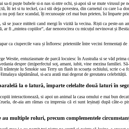
sa-ti puște bubele si-n nas si-ntre ochi, și-apoi să se mute virusul pe n
îti iei si tu teckel, ca-i stii deja povestea, din carnetul cu care l-a don
u nu poți face scandal, îți recunoaște cel mai bun prieten, îsi împarte pr
să se joace mititeii cand mergi în vizită la vecina. Riști ca peste-un an
ală, ar fi „mintea copiilor“, dar nenorocirea cu micuțul nevinovat și Besti
de-apar ca ciupercile vara și înfloresc prieteniile între vecini fermentați 
ge Westie, entuziasmate de parcă locuiesc în Australia si se văd prima dată
dania despre (im)perfectul soț, amant, iubit, vine mezina familiei. Să-
îi trântește lu Smokie sau Terry un flash in scoarța ochiului, scrie c-a 
pe Himalaya săptămânal, si-acu arată mai degerat de greutatea celebrității.
aralelă la o latură, împarte celelalte două laturi în se
 copiii interactionează, si apoi un animal la casa omului e mai bun decat o
ruela, de-aia am rămas cu impresia că ei sunt leșinați după câte-o pisi
 au multiple roluri, precum complementele circumstanț