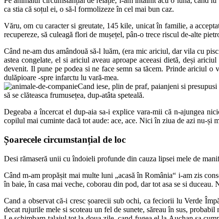
Pe animalul circumstanțial de relație, l-am întâlnit acu o lună, când lu
ca stia că soțul ei, o să-l formolizeze în cel mai bun caz.
Văru, om cu caracter si greutate, 145 kile, unicat în familie, a accepta
recupereze, să culeagă flori de mușețel, pân-o trece riscul de-alte pietro
Când ne-am dus amândouă să-l luăm, (era mic ariciul, dar vila cu pisci
astea congelate, el si ariciul aveau aproape aceeasi dietă, deși arici
devenit. Il pune pe podea si ne face semn sa tăcem. Prinde ariciul o vi
dulăpioare -spre infarctu lu vară-mea.
Cand iese, plin de praf, paianjeni si presupusi 
să se clăteasca frumusețea, dup-atâta speteală.
Degeaba a încercat el dup-aia sa-i explice vara-mii că n-ajungea nicio
copilul mai cuminte dacă tot aude: ace, ace. Nici în ziua de azi nu-și ma
Șoarecele circumstanțial de loc
Desi rămaseră unii cu îndoieli profunde din cauza lipsei mele de manife
Când m-am propășit mai multe luni „acasă în România“ i-am zis consort
în baie, în casa mai veche, coborau din pod, dar tot asa se si duceau. N
Cand a observat că-i cresc șoarecii sub ochi, ca feciorii lu Verde Împă
decat rujurile mele si scoteau un fel de sunete, săreau în sus, probabil ni
Le schimbam talajul tot la doua zile, cand fugea el la Auchan sa cumpe