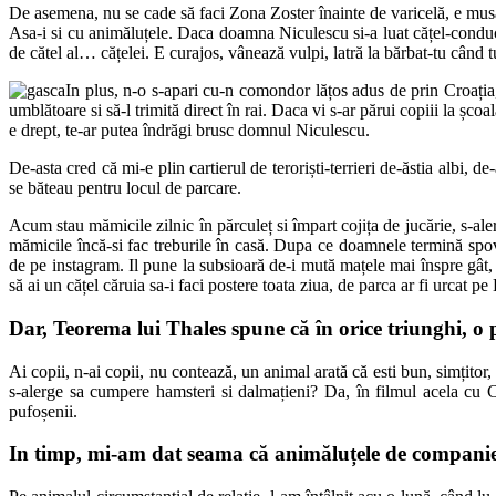
De asemena, nu se cade să faci Zona Zoster înainte de varicelă, e musai 
Asa-i si cu animăluțele. Daca doamna Niculescu si-a luat cățel-conductă, 
de cătel al… cățelei. E curajos, vânează vulpi, latră la bărbat-tu când t
In plus, n-o s-apari cu-n comondor lățos adus de prin Croația, 
umblătoare si să-l trimită direct în rai. Daca vi s-ar părui copiii la șco
e drept, te-ar putea îndrăgi brusc domnul Niculescu.
De-asta cred că mi-e plin cartierul de teroriști-terrieri de-ăstia albi, 
se băteau pentru locul de parcare.
Acum stau mămicile zilnic în părculeț si împart cojița de jucărie, s-aler
mămicile încă-si fac treburile în casă. Dupa ce doamnele termină spove
de pe instagram. Il pune la subsioară de-i mută mațele mai înspre gât, 
să ai un cățel căruia sa-i faci postere toata ziua, de parca ar fi urcat 
Dar, Teorema lui Thales spune că în orice triunghi, o p
Ai copii, n-ai copii, nu contează, un animal arată că esti bun, simțitor,
s-alerge sa cumpere hamsteri si dalmațieni? Da, în filmul acela cu C
pufoșenii.
In timp, mi-am dat seama că animăluțele de companie