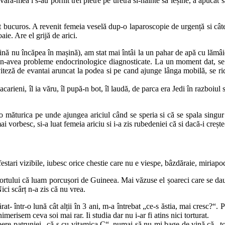
 vară-mea i s-au pornit trei pietre pe uretră si-nainte să leșine, a apucat
t bucuros. A revenit femeia veselă dup-o laparoscopie de urgență si câtev
aie. Are el grijă de arici.
nă nu încăpea în mașină), am stat mai întâi la un pahar de apă cu lămâi
ul n-avea probleme endocrinologice diagnosticate. La un moment dat, se r
teză de evantai aruncat la podea si pe cand ajunge lânga mobilă, se ridi
acarieni, îl ia văru, îl pupă-n bot, îl laudă, de parca era Jedi în razboiul
 măturica pe unde ajungea ariciul când se speria si că se spala singur s
i vorbesc, si-a luat femeia ariciu si i-a zis rubedeniei că si dacă-i creșt
stari vizibile, iubesc orice chestie care nu e viespe, bâzdăraie, miriapod
ului că luam porcușori de Guineea. Mai văzuse el șoareci care se dau în
ici scârț n-a zis că nu vrea.
rat- într-o lună cât alții în 3 ani, m-a întrebat „ce-s ăstia, mai cresc?
merisem ceva soi mai rar. Ii studia dar nu i-ar fi atins nici torturat.
re patrunjei „că-s cu vitamica C“, numai să nu-mi bage de vină că „toat