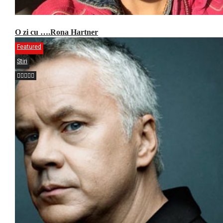
O zi cu ….Rona Hartner
Featured
Stiri