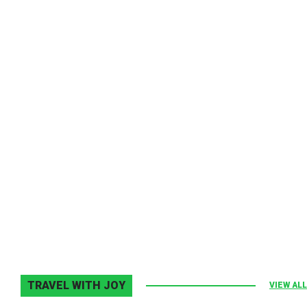
Melodia Ralix
Elton John–Home Again
2 noiembrie 2013
0
TRAVEL WITH JOY
VIEW ALL