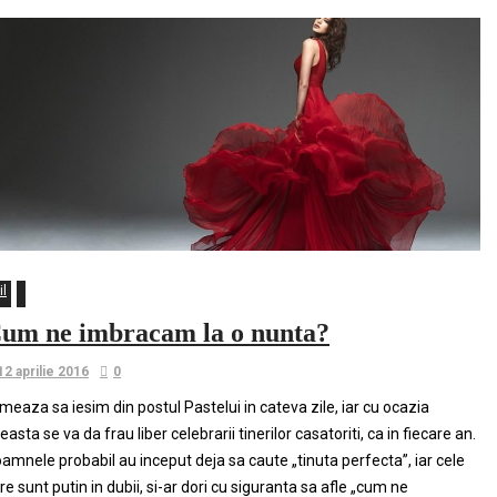
il
um ne imbracam la o nunta?
12 aprilie 2016
0
meaza sa iesim din postul Pastelui in cateva zile, iar cu ocazia
easta se va da frau liber celebrarii tinerilor casatoriti, ca in fiecare an.
amnele probabil au inceput deja sa caute „tinuta perfecta”, iar cele
re sunt putin in dubii, si-ar dori cu siguranta sa afle „cum ne