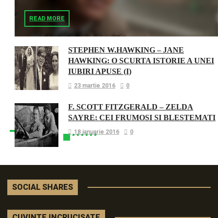
READ MORE
STEPHEN W.HAWKING – JANE
HAWKING: O SCURTA ISTORIE A UNEI
IUBIRI APUSE (I)
23 martie 2016
0
F. SCOTT FITZGERALD – ZELDA
SAYRE: CEI FRUMOSI SI BLESTEMATI
18 ianuarie 2016
0
SOCIAL SHARES
CUVINTE INCRUCISATE