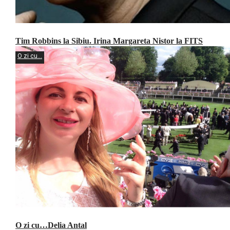
Tim Robbins la Sibiu. Irina Margareta Nistor la FITS
O zi cu...
O zi cu…Delia Antal