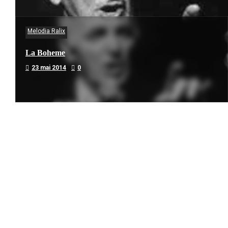
Melodia Ralix
La Boheme
23 mai 2014
0