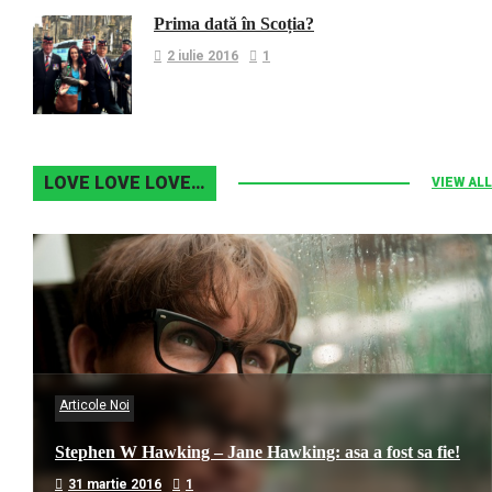
Prima dată în Scoția?
2 iulie 2016
1
LOVE LOVE LOVE…
VIEW ALL
Articole Noi
Stephen W Hawking – Jane Hawking: asa a fost sa fie!
31 martie 2016
1