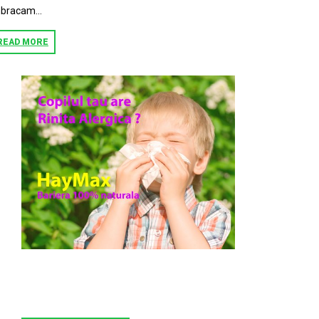
bracam...
READ MORE