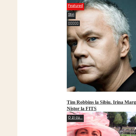
Featured
Stiri
Tim Robbins la Sibiu. Irina Marg
Nistor la FITS
O zi cu...