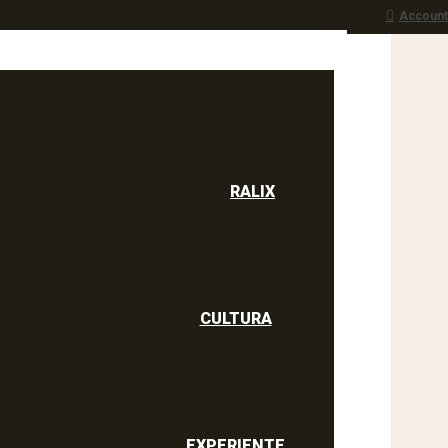
Account
RALIX
culine
RALIX
CULTURA
EXPERIENTE