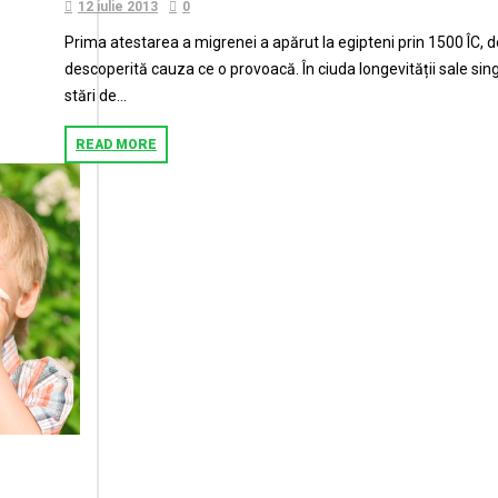
12 iulie 2013
0
Prima atestarea a migrenei a apărut la egipteni prin 1500 ÎC, 
descoperită cauza ce o provoacă. În ciuda longevității sale si
stări de...
READ MORE