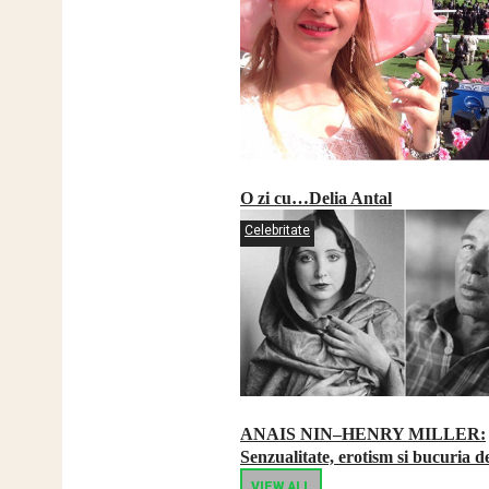
O zi cu…Delia Antal
Celebritate
ANAIS NIN–HENRY MILLER:
Senzualitate, erotism si bucuria de
VIEW ALL