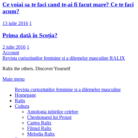
Ce voiai sa te faci cand te-ai fi facut mare? Ce te faci
acum?
13 iulie 2016
1
Prima dată în Scoția?
2 iulie 2016
1
Account
Revista curiozitatilor feminine si a dilemelor masculine
RALIX
Ralix the others. Discover Yourself
Main menu
Revista curiozitatilor feminine si a dilemelor masculine
Homepage
Ralix
Cultura
Antologia iubirilor celebre
Chestionarul lui Proust
Cartea Ralix
Filmul Ralix
Melodia Ralix