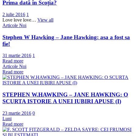
Prima dată în Scoția?
2 iulie 2016
1
Love love love…
View all
Articole Noi
Stephen W Hawking – Jane Hawking: asa a fost sa
fie!
31 martie 2016
1
Read more
Articole Noi
Read more
STEPHEN W.HAWKING – JANE HAWKING: O
SCURTA ISTORIE A UNEI IUBIRI APUSE (I)
23 martie 2016
0
Luni
Read more