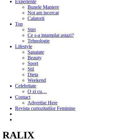
Experiente
Bunele Maniere
Noi am incercat
Calatorii
Top
Stiri
Ce s-a intamplat astazi?
Tehnologie
Lifestyle
Sanatate
Beauty
Sport
Stil
Dieta
Weekend
Celebritate
O zi cu…
Contact
Advertise Here
Revista curiozitatilor Feminine
RALIX