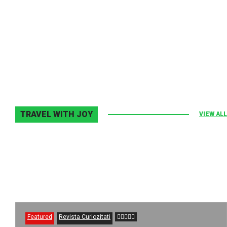
Melodia Ralix
Elton John–Home Again
2 noiembrie 2013
0
TRAVEL WITH JOY
VIEW ALL
Featured
Revista Curiozitati