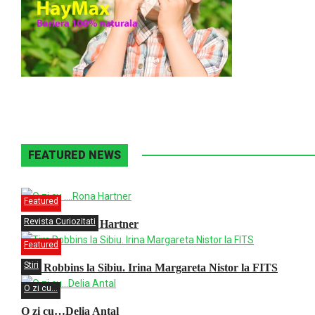
FEATURED NEWS
Featured
Revista Curiozitati
O zi cu ….Rona Hartner
Featured
Stiri
Tim Robbins la Sibiu. Irina Margareta Nistor la FITS
O zi cu...
O zi cu…Delia Antal