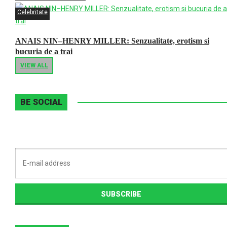
Celebritate
ANAIS NIN–HENRY MILLER: Senzualitate, erotism si
bucuria de a trai
VIEW ALL
BE SOCIAL