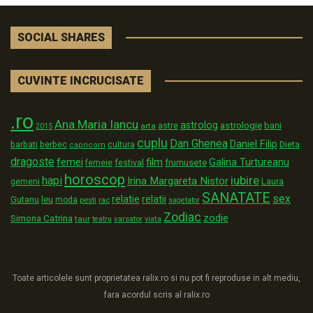
SOCIAL SHARES
CUVINTE INCRUCISATE
.ro
Ana Maria Iancu
astrolog
astrologie
astre
bani
arta
2015
cuplu
Dan Ghenea
Daniel Filip
Dieta
barbati
berbec
cultura
capricorn
dragoste
film
Galina Turtureanu
femei
festival
frumusete
femeie
horoscop
iubire
hapi
Irina Margareta Nistor
Laura
gemeni
SANATATE
sex
relatii
relatie
Gutanu
leu
moda
pesti
rac
sagetator
Zodiac
zodie
Simona Catrina
taur
varsator
teatru
viata
Toate articolele sunt proprietatea ralix.ro si nu pot fi reproduse in alt mediu,
fara acordul scris al ralix.ro