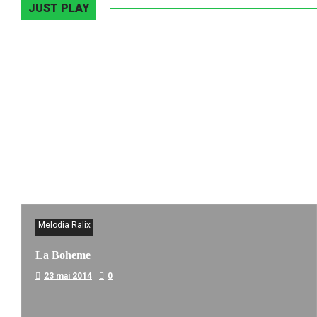
JUST PLAY
Melodia Ralix
La Boheme
23 mai 2014
0