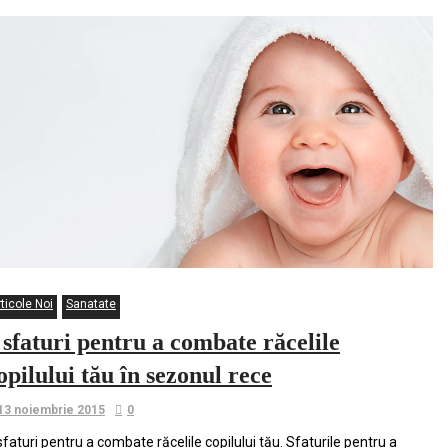
ticole Noi
Sanatate
 sfaturi pentru a combate răcelile
opilului tău în sezonul rece
13 noiembrie 2015
0
sfaturi pentru a combate răcelile copilului tău. Sfaturile pentru a