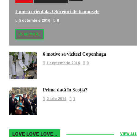
Lumea orientala. Obiceiuri de frumusete
5 octombrie 2016
0
READ MORE
6 motive sa vizitezi Copenhaga
1 septembrie 2016
0
Prima dată în Scoția?
2 iulie 2016
1
LOVE LOVE LOVE…
VIEW ALL