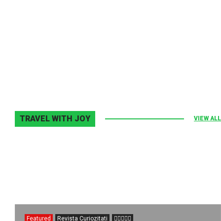
Melodia Ralix
Elton John–Home Again
2 noiembrie 2013
0
TRAVEL WITH JOY
VIEW ALL
Featured
Revista Curiozitati