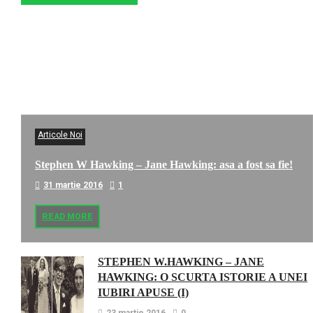
Articole Noi
Stephen W Hawking – Jane Hawking: asa a fost sa fie!
31 martie 2016
1
READ MORE
STEPHEN W.HAWKING – JANE
HAWKING: O SCURTA ISTORIE A UNEI
IUBIRI APUSE (I)