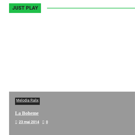
JUST PLAY
Melodia Ralix
La Boheme
23 mai 2014
0