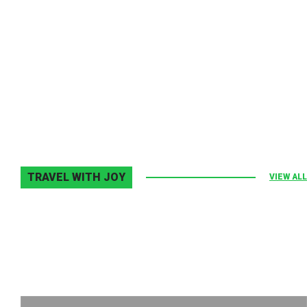
Melodia Ralix
Elton John–Home Again
2 noiembrie 2013
0
TRAVEL WITH JOY
VIEW ALL