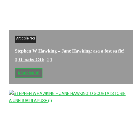
Articole Noi
Stephen W Hawking – Jane Hawking: asa a fost sa fie!
31 martie 2016
1
READ MORE