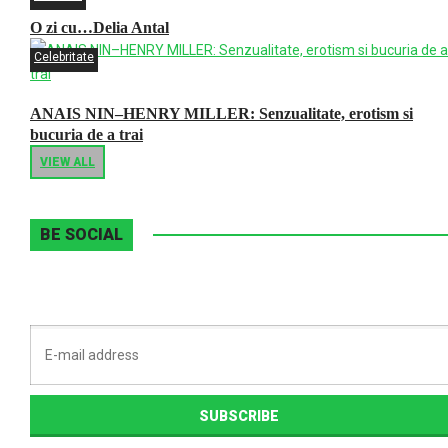
O zi cu…Delia Antal
Celebritate
ANAIS NIN–HENRY MILLER: Senzualitate, erotism si
bucuria de a trai
VIEW ALL
BE SOCIAL