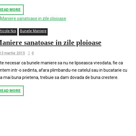
READ MORE
ticole Noi
Bunele Maniere
aniere sanatoase in zile ploioase
13 martie 2015
0
te necesar ca bunele maniere sa nu ne lipseasca vreodata; fie ca
ntem intr-o sedinta, afara plimbandu-ne catelul sau in bucatarie cu
a mai buna prietena, trebuie sa dam dovada de buna crestere.
READ MORE