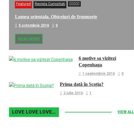
Featured
Revista Curiozitati
Lumea orientala. Obiceiuri de frumusete
5 octombrie 2016
0
READ MORE
6 motive sa vizitezi
Copenhaga
1 septembrie 2016
0
Prima dată în Scoția?
2 iulie 2016
1
LOVE LOVE LOVE…
VIEW ALL