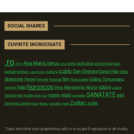
SOCIAL SHARES
CUVINTE INCRUCISATE
.ro
Ana Maria Iancu
astrolog
astrologie
astre
bani
arta
2015
cuplu
Dan Ghenea
Daniel Filip
Dieta
barbati
berbec
cultura
capricorn
dragoste
film
Galina Turtureanu
femei
festival
frumusete
femeie
horoscop
iubire
hapi
Irina Margareta Nistor
Laura
gemeni
SANATATE
sex
relatii
relatie
Gutanu
leu
moda
pesti
rac
sagetator
Zodiac
zodie
Simona Catrina
taur
varsator
teatru
viata
Toate articolele sunt proprietatea ralix.ro si nu pot fi reproduse in alt mediu,