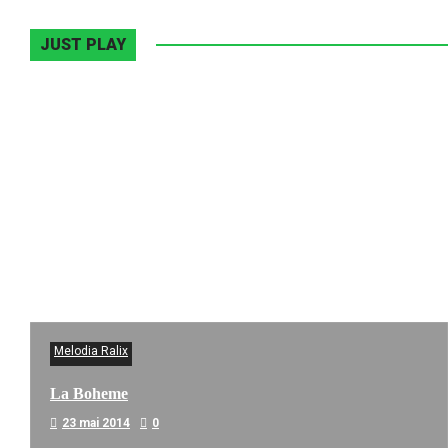
JUST PLAY
Melodia Ralix
La Boheme
23 mai 2014
0