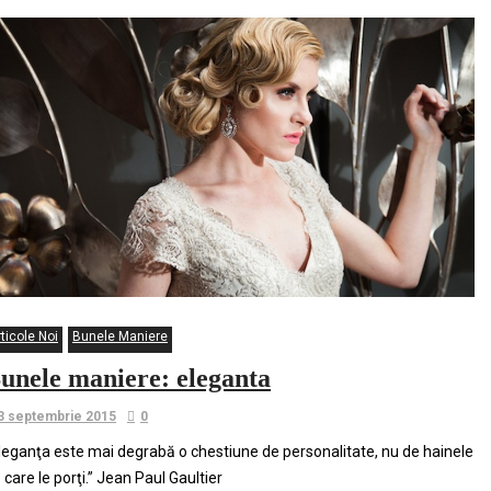
ticole Noi
Bunele Maniere
unele maniere: eleganta
3 septembrie 2015
0
leganţa este mai degrabă o chestiune de personalitate, nu de hainele
 care le porţi.” Jean Paul Gaultier