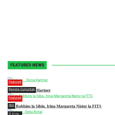
FEATURED NEWS
Featured
Revista Curiozitati
O zi cu ….Rona Hartner
Featured
Stiri
Tim Robbins la Sibiu. Irina Margareta Nistor la FITS
O zi cu...